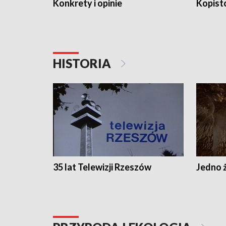
Konkrety i opinie
Kopist
HISTORIA
35 lat Telewizji Rzeszów
Jedno ż