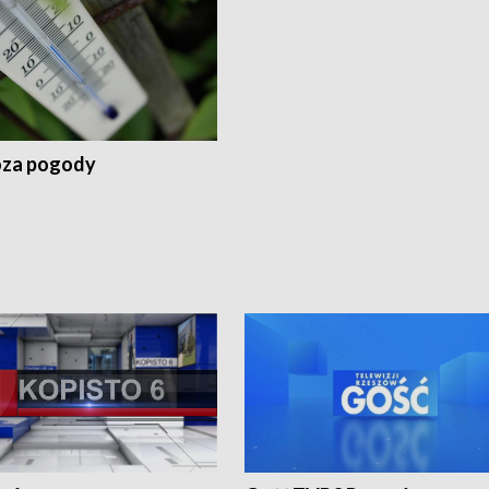
za pogody