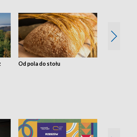
z
Od pola do stołu
50 lat ochro
przyrodnicz
Zachodnich