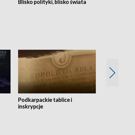
Blisko polityki, blisko świata
Popołudnie 
Podkarpackie tablice i
Szlakiem arc
inskrypcje
drewnianej