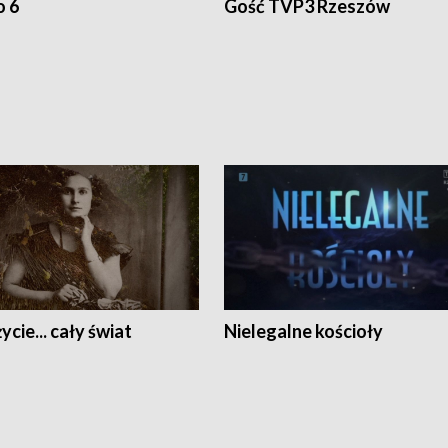
o 6
Gość TVP3 Rzeszów
ycie... cały świat
Nielegalne kościoły