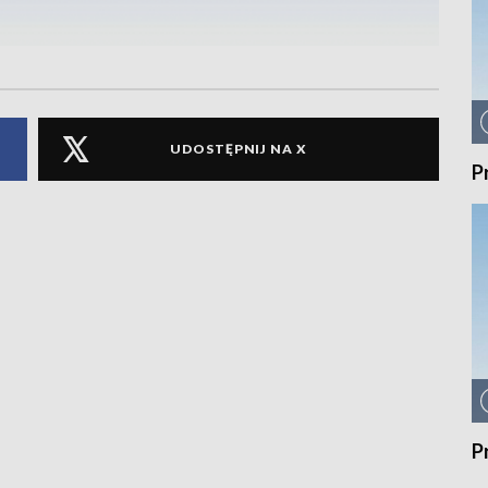
UDOSTĘPNIJ NA X
P
P