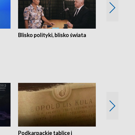
Blisko polityki, blisko świata
Popołudnie 
Podkarpackie tablice i
Szlakiem arc