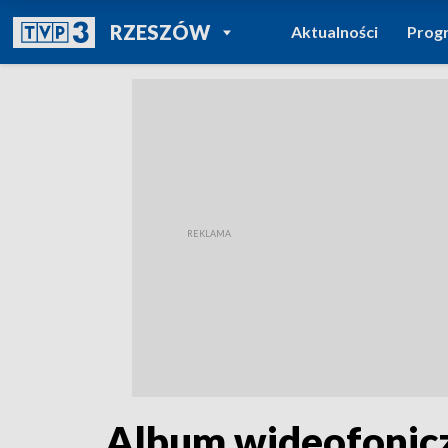
POWRÓT DO
RZESZÓW
Aktualności
Prog
TVP REGIONY
Album wideofoniczn