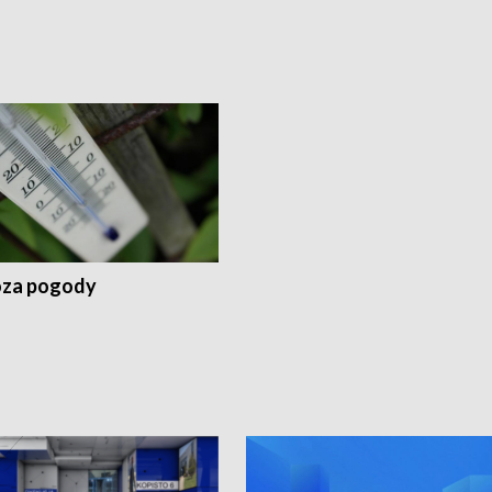
za pogody