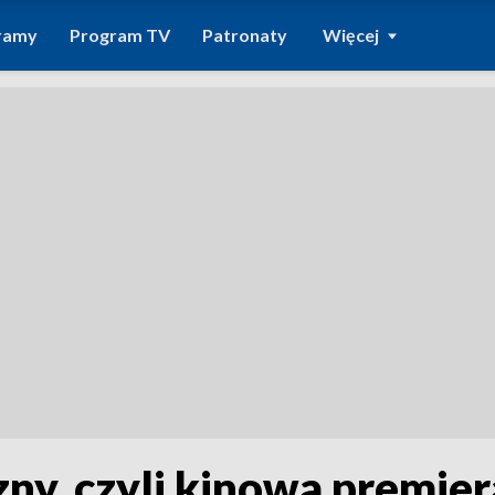
ramy
Program TV
Patronaty
Więcej
y, czyli kinowa premier