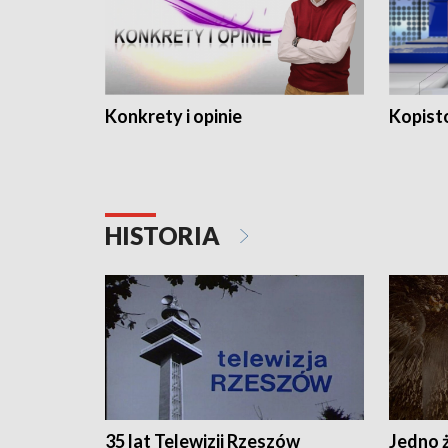
Konkrety i opinie
Kopist
HISTORIA
35 lat Telewizji Rzeszów
Jedno ż