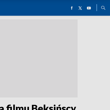
a filmu Beksińscy