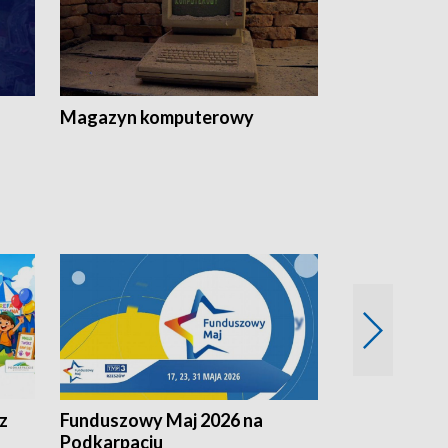
Magazyn komputerowy
z
Funduszowy Maj 2026 na
Podkarpacki
Podkarpaciu
kulinarne z h