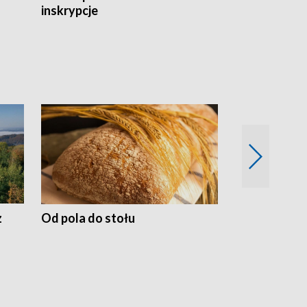
inskrypcje
drewnianej
z
Od pola do stołu
50 lat ochro
przyrodnicz
Zachodnich