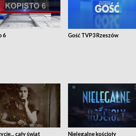
o 6
Gość TVP3 Rzeszów
ycie... cały świat
Nielegalne kościoły