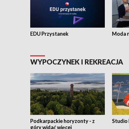
EDU Przystanek
Moda na
WYPOCZYNEK I REKREACJA
Podkarpackie horyzonty - z
Studio
góry widać więcej