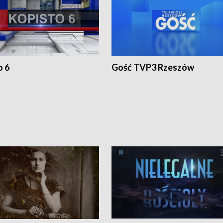
o 6
Gość TVP3 Rzeszów