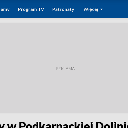
ramy
Program TV
Patronaty
Więcej
 w Podkarpackiej Dolinie