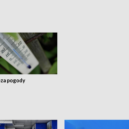
za pogody