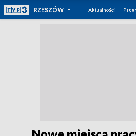
POWRÓT DO
RZESZÓW
Aktualności
Prog
TVP REGIONY
Nowe miejsca pracy