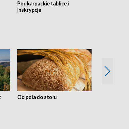
Podkarpackie tablice i
Szlakiem arc
inskrypcje
drewnianej
z
Od pola do stołu
50 lat ochro
przyrodnicz
Zachodnich