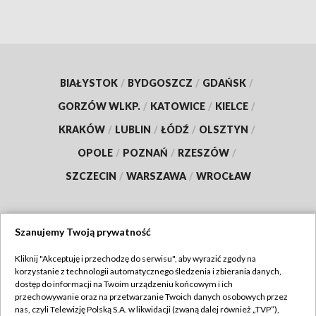
BIAŁYSTOK
/
BYDGOSZCZ
/
GDAŃSK
/
GORZÓW WLKP.
/
KATOWICE
/
KIELCE
/
KRAKÓW
/
LUBLIN
/
ŁÓDŹ
/
OLSZTYN
/
OPOLE
/
POZNAŃ
/
RZESZÓW
/
SZCZECIN
/
WARSZAWA
/
WROCŁAW
Szanujemy Twoją prywatność
Dołącz do nas:
Kliknij "Akceptuję i przechodzę do serwisu", aby wyrazić zgody na
korzystanie z technologii automatycznego śledzenia i zbierania danych,
TVP
dostęp do informacji na Twoim urządzeniu końcowym i ich
Abonament TVP
przechowywanie oraz na przetwarzanie Twoich danych osobowych przez
Regulamin TVP
nas, czyli Telewizję Polską S.A. w likwidacji (zwaną dalej również „TVP”),