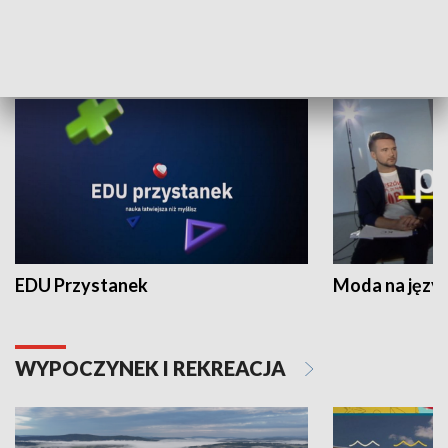
NAUKA I EDUKACJA
EDU Przystanek
Moda na język
WYPOCZYNEK I REKREACJA