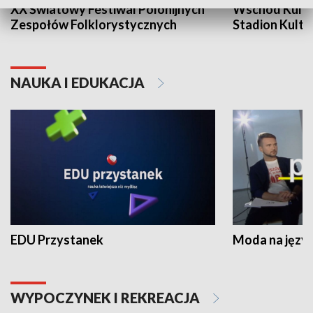
XX Światowy Festiwal Polonijnych
Wschód Kultur
Zespołów Folklorystycznych
Stadion Kultu
NAUKA I EDUKACJA
EDU Przystanek
Moda na język
WYPOCZYNEK I REKREACJA