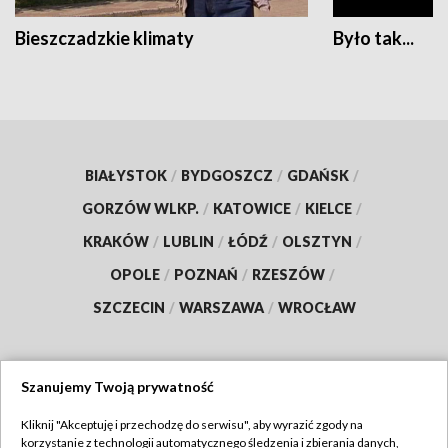
Bieszczadzkie klimaty
Było tak...
BIAŁYSTOK
/
BYDGOSZCZ
/
GDAŃSK
/
GORZÓW WLKP.
/
KATOWICE
/
KIELCE
/
KRAKÓW
/
LUBLIN
/
ŁÓDŹ
/
OLSZTYN
/
OPOLE
/
POZNAŃ
/
RZESZÓW
/
SZCZECIN
/
WARSZAWA
/
WROCŁAW
Szanujemy Twoją prywatność
Dołącz do nas:
Kliknij "Akceptuję i przechodzę do serwisu", aby wyrazić zgody na
korzystanie z technologii automatycznego śledzenia i zbierania danych,
TVP