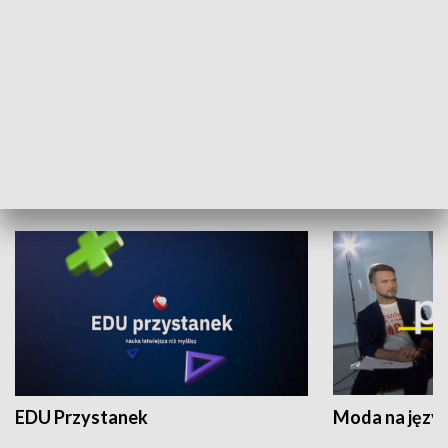
XX Światowy Festiwal Polonijnych
Wschód Kultur
Zespołów Folklorystycznych
Stadion Kultu
NAUKA I EDUKACJA
EDU Przystanek
Moda na język