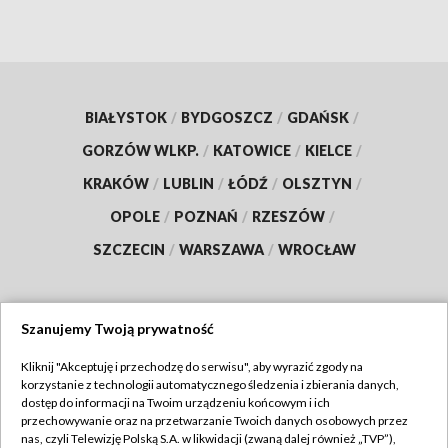
BIAŁYSTOK
/
BYDGOSZCZ
/
GDAŃSK
/
GORZÓW WLKP.
/
KATOWICE
/
KIELCE
/
KRAKÓW
/
LUBLIN
/
ŁÓDŹ
/
OLSZTYN
/
OPOLE
/
POZNAŃ
/
RZESZÓW
/
SZCZECIN
/
WARSZAWA
/
WROCŁAW
Szanujemy Twoją prywatność
Dołącz do nas:
Kliknij "Akceptuję i przechodzę do serwisu", aby wyrazić zgody na
korzystanie z technologii automatycznego śledzenia i zbierania danych,
TVP
dostęp do informacji na Twoim urządzeniu końcowym i ich
Abonament TVP
przechowywanie oraz na przetwarzanie Twoich danych osobowych przez
Regulamin TVP
nas, czyli Telewizję Polską S.A. w likwidacji (zwaną dalej również „TVP”),