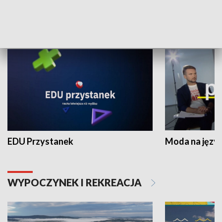
NAUKA I EDUKACJA
EDU Przystanek
Moda na język
WYPOCZYNEK I REKREACJA