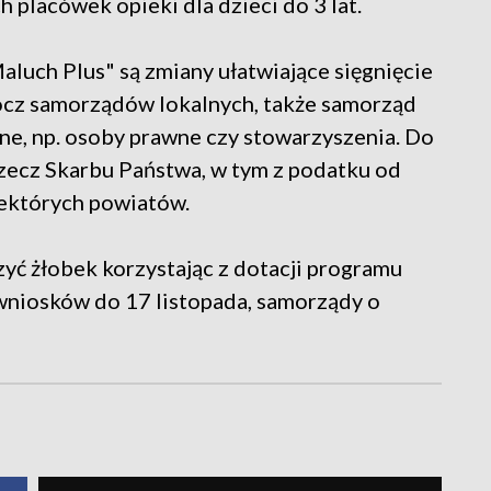
h placówek opieki dla dzieci do 3 lat.
luch Plus" są zmiany ułatwiające sięgnięcie
rócz samorządów lokalnych, także samorząd
e, np. osoby prawne czy stowarzyszenia. Do
rzecz Skarbu Państwa, w tym z podatku od
iektórych powiatów.
yć żłobek korzystając z dotacji programu
 wniosków do 17 listopada, samorządy o