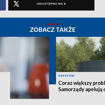
UDOSTĘPNIJ NA X
ZOBACZ TAKŻE
RZESZÓW
Coraz większy prob
Samorządy apelują 