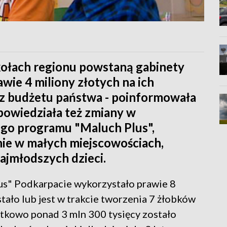
ołach regionu powstaną gabinety
awie 4 miliony złotych na ich
 z budżetu państwa - poinformowała
powiedziała też zmiany w
ego programu "Maluch Plus",
nie w małych miejscowościach,
ajmłodszych dzieci.
s" Podkarpacie wykorzystało prawie 8
tało lub jest w trakcie tworzenia 7 żłobków
tkowo ponad 3 mln 300 tysięcy zostało