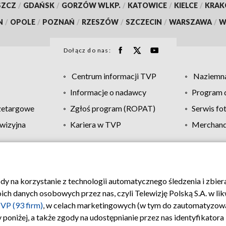
SZCZ
/
GDAŃSK
/
GORZÓW WLKP.
/
KATOWICE
/
KIELCE
/
KRA
N
/
OPOLE
/
POZNAŃ
/
RZESZÓW
/
SZCZECIN
/
WARSZAWA
/
W
Dołącz do nas:
Centrum informacji TVP
Naziemna
Informacje o nadawcy
Program d
zetargowe
Zgłoś program (ROPAT)
Serwis fo
wizyjna
Kariera w TVP
Merchandi
Polityka prywatności
Moje zgody
Pomoc
Biuro re
ody na korzystanie z technologii automatycznego śledzenia i zbie
 danych osobowych przez nas, czyli Telewizję Polską S.A. w likw
VP (93 firm)
, w celach marketingowych (w tym do zautomatyzow
 poniżej, a także zgody na udostępnianie przez nas identyfikator