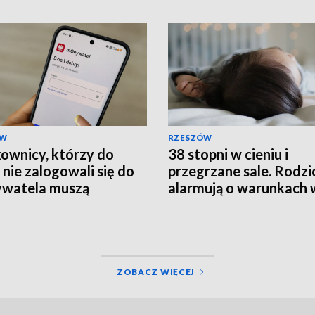
ÓW
RZESZÓW
ownicy, którzy do
38 stopni w cieniu i
 nie zalogowali się do
przegrzane sale. Rodzi
watela muszą
alarmują o warunkach 
rócić ważność
szpitalu
mentów
ZOBACZ WIĘCEJ