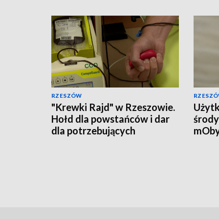
RZESZÓW
RZESZ
"Krewki Rajd" w Rzeszowie.
Użytk
Hołd dla powstańców i dar
środy
dla potrzebujących
mOby
przyw
doku