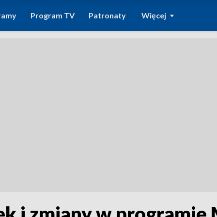
ramy
Program TV
Patronaty
Więcej
ek i zmiany w programie