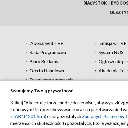
BIAŁYSTOK
/
BYDGO
OLSZTY
Abonament TVP
Emisja w TVP
Rada Programowa
System NOS
Biuro Reklamy
Ogłoszenie pr
Oferta Handlowa
Akademia Tele
Telegazeta ogłoszenia
Szanujemy Twoją prywatność
Regulamin TVP
Kliknij "Akceptuję i przechodzę do serwisu", aby wyrazić zg
końcowym i ich przechowywanie oraz na przetwarzanie Twoich
z IAB* (1201 firm)
oraz pozostałych
Zaufanych Partnerów T
mierzenia ich skuteczności) i pozostałych, które wskazujemy