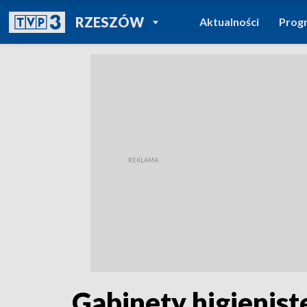
POWRÓT DO
RZESZÓW
Aktualności
Prog
TVP REGIONY
Gabinety higienist