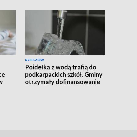
RZESZÓW
Poidełka z wodą trafią do
ce
podkarpackich szkół. Gminy
w
otrzymały dofinansowanie