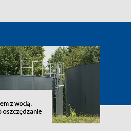
lem z wodą.
o oszczędzanie