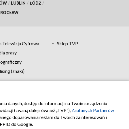
KÓW
/
LUBLIN
/
ŁÓDŹ
/
ROCŁAW
 Telewizja Cyfrowa
Sklep TVP
la prasy
tograficzny
sing (znaki)
klamy
Kontakt
rania danych, dostęp do informacji na Twoim urządzeniu
idacji (zwaną dalej również „TVP”),
Zaufanych Partnerów
anego dopasowania reklam do Twoich zainteresowań i
a PPID do Google.