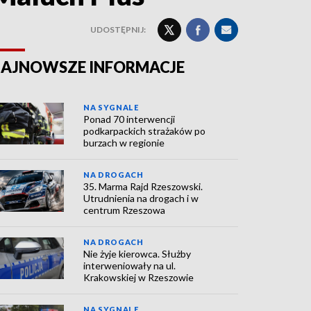
UDOSTĘPNIJ:
AJNOWSZE INFORMACJE
NA SYGNALE
Ponad 70 interwencji
podkarpackich strażaków po
burzach w regionie
NA DROGACH
35. Marma Rajd Rzeszowski.
Utrudnienia na drogach i w
centrum Rzeszowa
NA DROGACH
Nie żyje kierowca. Służby
interweniowały na ul.
Krakowskiej w Rzeszowie
NA SYGNALE