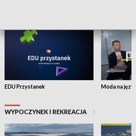
NAUKA I EDUKACJA
EDU Przystanek
Moda na język
WYPOCZYNEK I REKREACJA