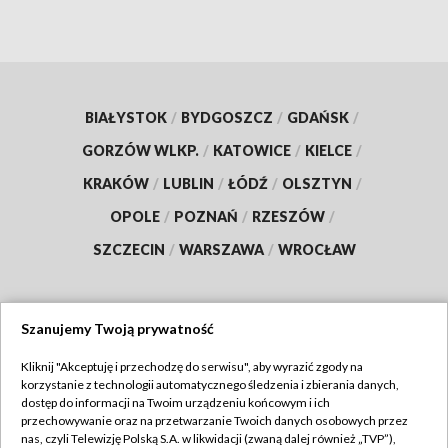
BIAŁYSTOK
/
BYDGOSZCZ
/
GDAŃSK
/
GORZÓW WLKP.
/
KATOWICE
/
KIELCE
/
KRAKÓW
/
LUBLIN
/
ŁÓDŹ
/
OLSZTYN
/
OPOLE
/
POZNAŃ
/
RZESZÓW
/
SZCZECIN
/
WARSZAWA
/
WROCŁAW
Szanujemy Twoją prywatność
Dołącz do nas:
Kliknij "Akceptuję i przechodzę do serwisu", aby wyrazić zgody na
korzystanie z technologii automatycznego śledzenia i zbierania danych,
TVP
dostęp do informacji na Twoim urządzeniu końcowym i ich
Abonament TVP
przechowywanie oraz na przetwarzanie Twoich danych osobowych przez
Regulamin TVP
nas, czyli Telewizję Polską S.A. w likwidacji (zwaną dalej również „TVP”),