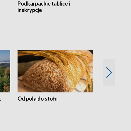
Podkarpackie tablice i
Szlakiem arc
inskrypcje
drewnianej
z
Od pola do stołu
50 lat ochro
przyrodnicz
Zachodnich