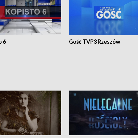
o 6
Gość TVP3 Rzeszów