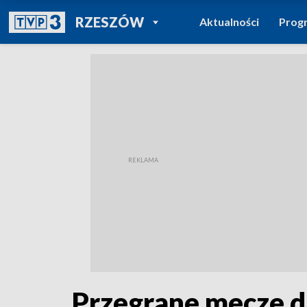
POWRÓT DO
RZESZÓW
Aktualności
Prog
TVP REGIONY
Przegrane mecze d