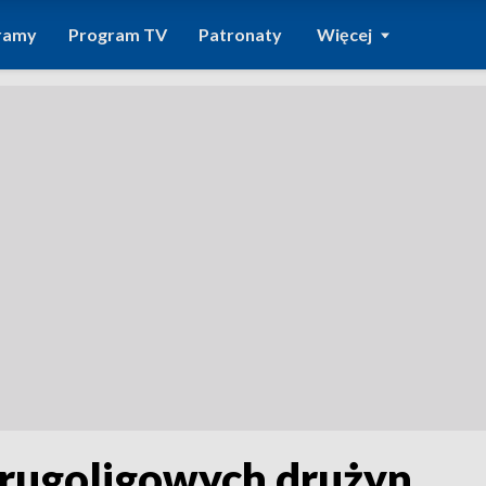
ramy
Program TV
Patronaty
Więcej
rugoligowych drużyn