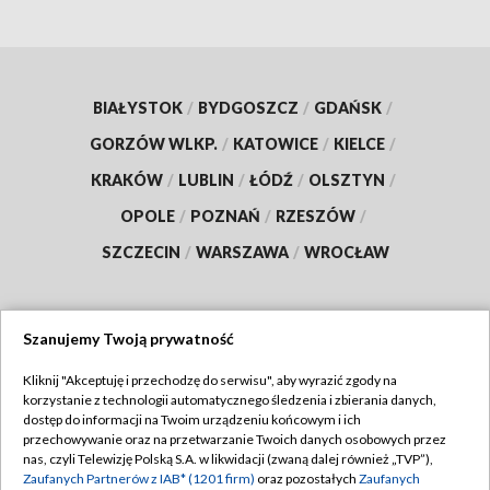
BIAŁYSTOK
/
BYDGOSZCZ
/
GDAŃSK
/
GORZÓW WLKP.
/
KATOWICE
/
KIELCE
/
KRAKÓW
/
LUBLIN
/
ŁÓDŹ
/
OLSZTYN
/
OPOLE
/
POZNAŃ
/
RZESZÓW
/
SZCZECIN
/
WARSZAWA
/
WROCŁAW
Szanujemy Twoją prywatność
Dołącz do nas:
Kliknij "Akceptuję i przechodzę do serwisu", aby wyrazić zgody na
korzystanie z technologii automatycznego śledzenia i zbierania danych,
TVP
dostęp do informacji na Twoim urządzeniu końcowym i ich
Abonament TVP
przechowywanie oraz na przetwarzanie Twoich danych osobowych przez
Regulamin TVP
nas, czyli Telewizję Polską S.A. w likwidacji (zwaną dalej również „TVP”),
Emisja w TVP
Polityka prywatności
Zaufanych Partnerów z IAB* (1201 firm)
oraz pozostałych
Zaufanych