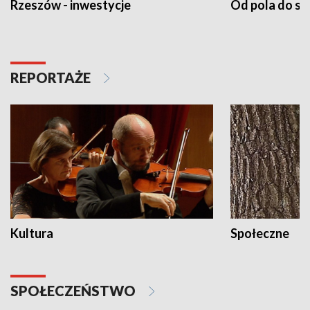
Rzeszów - inwestycje
Od pola do st
REPORTAŻE
Kultura
Społeczne
SPOŁECZEŃSTWO