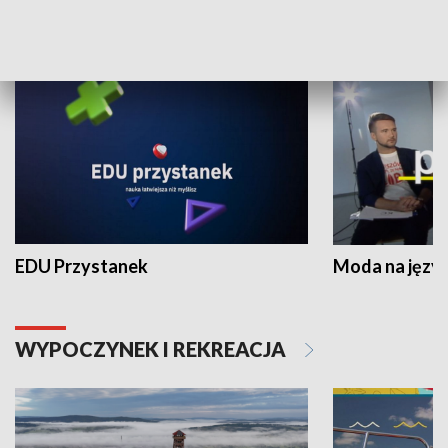
NAUKA I EDUKACJA
EDU Przystanek
Moda na język
WYPOCZYNEK I REKREACJA