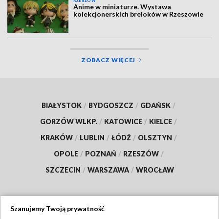
RZESZÓW
Anime w miniaturze. Wystawa
kolekcjonerskich breloków w Rzeszowie
ZOBACZ WIĘCEJ
BIAŁYSTOK
/
BYDGOSZCZ
/
GDAŃSK
/
GORZÓW WLKP.
/
KATOWICE
/
KIELCE
/
KRAKÓW
/
LUBLIN
/
ŁÓDŹ
/
OLSZTYN
/
OPOLE
/
POZNAŃ
/
RZESZÓW
/
SZCZECIN
/
WARSZAWA
/
WROCŁAW
Szanujemy Twoją prywatność
Dołącz do nas: