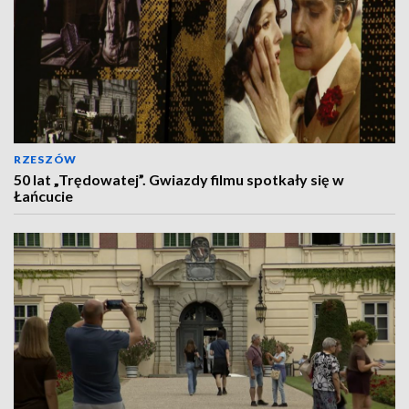
RZESZÓW
50 lat „Trędowatej”. Gwiazdy filmu spotkały się w
Łańcucie