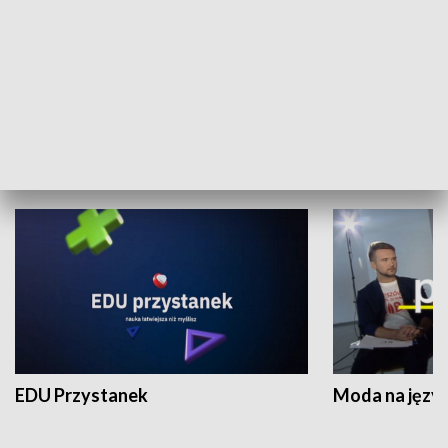
XX Światowy Festiwal Polonijnych
Wschód Kultur
Zespołów Folklorystycznych
Stadion Kultu
NAUKA I EDUKACJA
EDU Przystanek
Moda na język