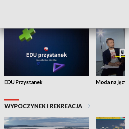
NAUKA I EDUKACJA
EDU Przystanek
Moda na język
WYPOCZYNEK I REKREACJA