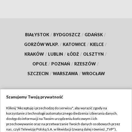
BIAŁYSTOK
/
BYDGOSZCZ
/
GDAŃSK
/
GORZÓW WLKP.
/
KATOWICE
/
KIELCE
/
KRAKÓW
/
LUBLIN
/
ŁÓDŹ
/
OLSZTYN
/
OPOLE
/
POZNAŃ
/
RZESZÓW
/
SZCZECIN
/
WARSZAWA
/
WROCŁAW
Szanujemy Twoją prywatność
Dołącz do nas:
Kliknij "Akceptuję i przechodzę do serwisu", aby wyrazić zgody na
korzystanie z technologii automatycznego śledzenia i zbierania danych,
TVP
dostęp do informacji na Twoim urządzeniu końcowym i ich
Abonament TVP
przechowywanie oraz na przetwarzanie Twoich danych osobowych przez
Regulamin TVP
nas, czyli Telewizję Polską S.A. w likwidacji (zwaną dalej również „TVP”),