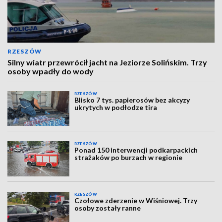
RZESZÓW
Silny wiatr przewrócił jacht na Jeziorze Solińskim. Trzy
osoby wpadły do wody
RZESZÓW
Blisko 7 tys. papierosów bez akcyzy
ukrytych w podłodze tira
RZESZÓW
Ponad 150 interwencji podkarpackich
strażaków po burzach w regionie
RZESZÓW
Czołowe zderzenie w Wiśniowej. Trzy
osoby zostały ranne