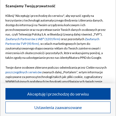
Szanujemy Twoją prywatność
Dołącz do nas:
Kliknij "Akceptuję i przechodzę do serwisu", aby wyrazić zgody na
korzystanie z technologii automatycznego śledzenia i zbierania danych,
TVP
dostęp do informacji na Twoim urządzeniu końcowym i ich
Abonament TVP
przechowywanie oraz na przetwarzanie Twoich danych osobowych przez
Regulamin TVP
nas, czyli Telewizję Polską S.A. w likwidacji (zwaną dalej również „TVP”),
Emisja w TVP
Polityka prywatności
Zaufanych Partnerów z IAB* (1201 firm)
oraz pozostałych
Zaufanych
Partnerów TVP (93 firm)
, w celach marketingowych (w tym do
Centrum informacji TVP
Moje zgody
zautomatyzowanego dopasowania reklam do Twoich zainteresowań i
mierzenia ich skuteczności) i pozostałych, które wskazujemy poniżej, a
Naziemna Telewizja Cyfrowa
Pomoc
także zgody na udostępnianie przez nas identyfikatora PPID do Google.
Sklep TVP
Biuro reklamy
Twoje dane osobowe zbierane podczas odwiedzania przez Ciebie naszych
Rada Programowa
Kontakt
poszczególnych serwisów
zwanych dalej „Portalem”, w tym informacje
zapisywane za pomocą technologii takich jak: pliki cookie, sygnalizatory
System NOS
WWW lub innych podobnych technologii umożliwiających świadczenie
dopasowanych i bezpiecznych usług, personalizację treści oraz reklam,
Informacje o nadawcy
Kanały
udostępnianie funkcji mediów społecznościowych oraz analizowanie
Akceptuję i przechodzę do serwisu
ruchu w Internecie.
Program dla prasy
©2026 Telewizja Polska S.A. w likwidacji
Biuro Reklamy
Twoje dane osobowe zbierane podczas odwiedzania przez Ciebie
Ustawienia zaawansowane
poszczególnych serwisów
na Portalu, takie jak adresy IP, identyfikatory
Ogłoszenie przetargowe
Twoich urządzeń końcowych i identyfikatory plików cookie, informacje o