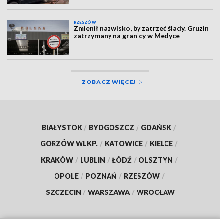
RZESZÓW
Zmienił nazwisko, by zatrzeć ślady. Gruzin
zatrzymany na granicy w Medyce
ZOBACZ WIĘCEJ
BIAŁYSTOK
/
BYDGOSZCZ
/
GDAŃSK
/
GORZÓW WLKP.
/
KATOWICE
/
KIELCE
/
KRAKÓW
/
LUBLIN
/
ŁÓDŹ
/
OLSZTYN
/
OPOLE
/
POZNAŃ
/
RZESZÓW
/
SZCZECIN
/
WARSZAWA
/
WROCŁAW