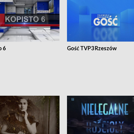
o 6
Gość TVP3 Rzeszów