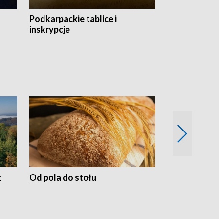
Podkarpackie tablice i
Szlakiem arc
inskrypcje
drewnianej
z
Od pola do stołu
50 lat ochro
przyrodnicz
Zachodnich