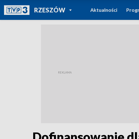
POWRÓT DO
RZESZÓW
Aktualności
Prog
TVP REGIONY
Dofinansowanie dl