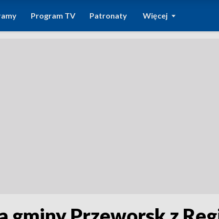
ramy
Program TV
Patronaty
Więcej
a gminy Przeworsk z Re