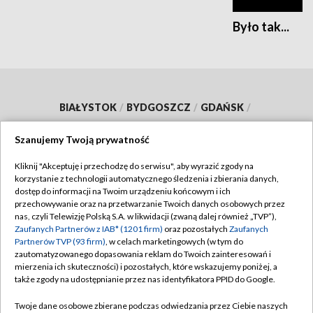
Było tak...
BIAŁYSTOK
/
BYDGOSZCZ
/
GDAŃSK
/
GORZÓW WLKP.
/
KATOWICE
/
KIELCE
/
Szanujemy Twoją prywatność
KRAKÓW
/
LUBLIN
/
ŁÓDŹ
/
OLSZTYN
/
Kliknij "Akceptuję i przechodzę do serwisu", aby wyrazić zgody na
OPOLE
/
POZNAŃ
/
RZESZÓW
/
korzystanie z technologii automatycznego śledzenia i zbierania danych,
dostęp do informacji na Twoim urządzeniu końcowym i ich
SZCZECIN
/
WARSZAWA
/
WROCŁAW
przechowywanie oraz na przetwarzanie Twoich danych osobowych przez
nas, czyli Telewizję Polską S.A. w likwidacji (zwaną dalej również „TVP”),
Zaufanych Partnerów z IAB* (1201 firm)
oraz pozostałych
Zaufanych
Partnerów TVP (93 firm)
, w celach marketingowych (w tym do
zautomatyzowanego dopasowania reklam do Twoich zainteresowań i
Dołącz do nas:
mierzenia ich skuteczności) i pozostałych, które wskazujemy poniżej, a
także zgody na udostępnianie przez nas identyfikatora PPID do Google.
TVP
Twoje dane osobowe zbierane podczas odwiedzania przez Ciebie naszych