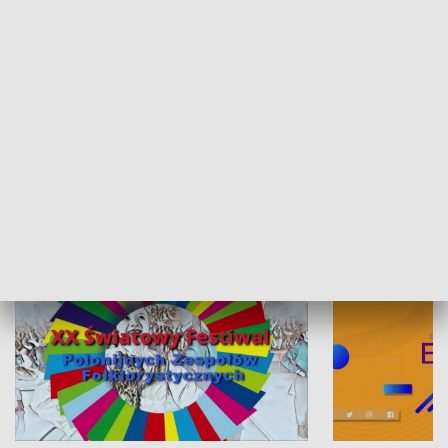
Skarby podkarpackiej przyrody
Dzień krajobr
KULTURA I SZTUKA