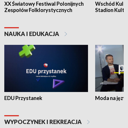
XX Światowy Festiwal Polonijnych
Wschód Kultur
Zespołów Folklorystycznych
Stadion Kultu
NAUKA I EDUKACJA
EDU Przystanek
Moda na język
WYPOCZYNEK I REKREACJA