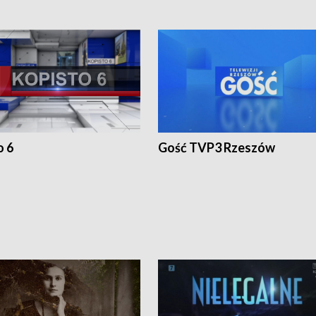
o 6
Gość TVP3 Rzeszów