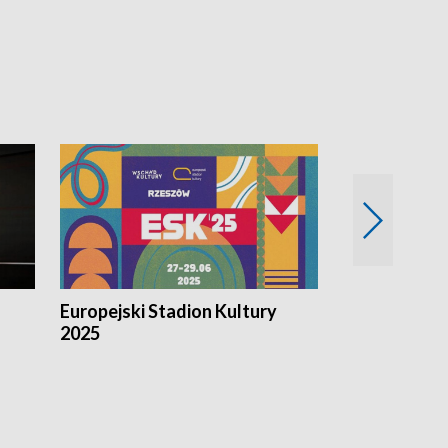
Zachodnich
Europejski Stadion Kultury
Magazyn Kul
2025