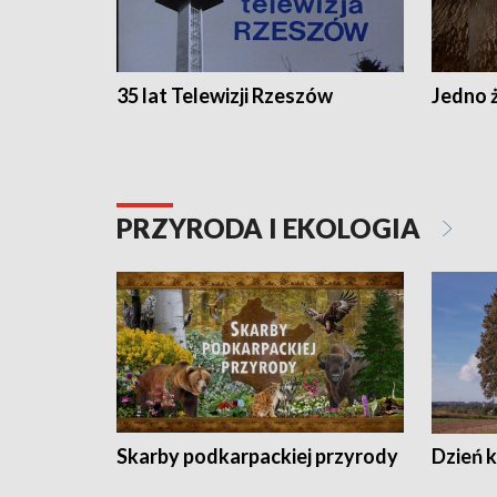
35 lat Telewizji Rzeszów
Jedno ż
PRZYRODA I EKOLOGIA
Skarby podkarpackiej przyrody
Dzień 