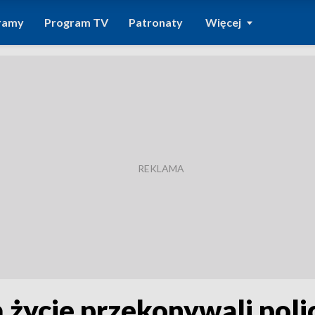
ramy
Program TV
Patronaty
Więcej
ą życie przekonywali poli