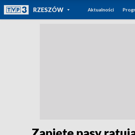
POWRÓT DO
RZESZÓW
Aktualności
Prog
TVP REGIONY
Zapięte pasy ratuj