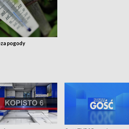
za pogody