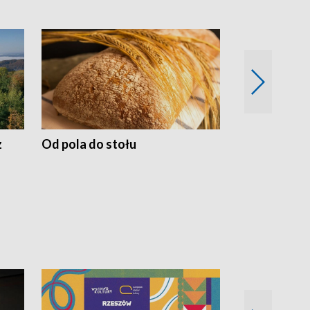
z
Od pola do stołu
50 lat ochro
przyrodnicz
Zachodnich