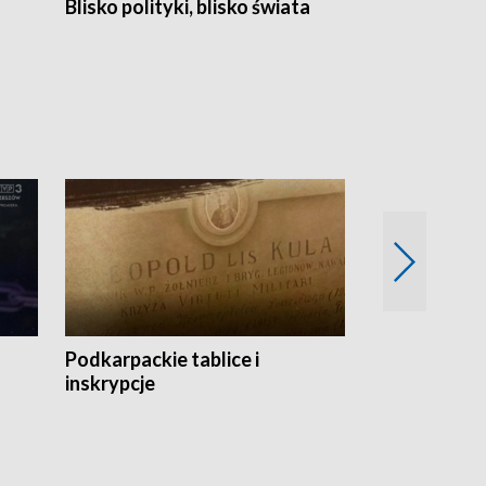
Blisko polityki, blisko świata
Popołudnie 
Podkarpackie tablice i
Szlakiem arc
inskrypcje
drewnianej