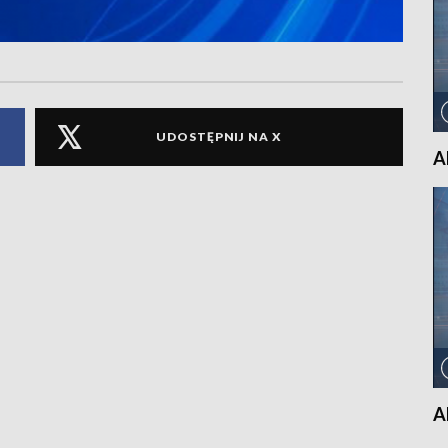
UDOSTĘPNIJ NA X
A
A