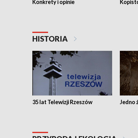
Konkrety i opinie
Kopist
HISTORIA
35 lat Telewizji Rzeszów
Jedno ż