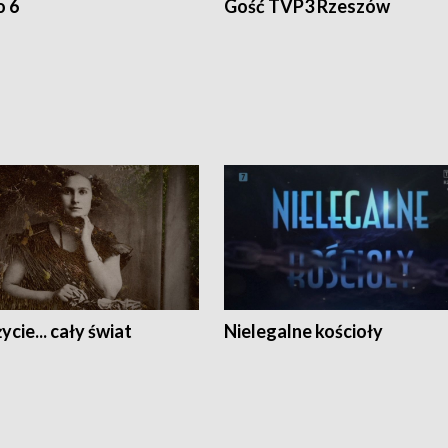
o 6
Gość TVP3 Rzeszów
ycie... cały świat
Nielegalne kościoły