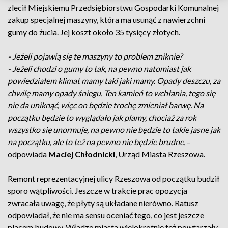
zlecił Miejskiemu Przedsiębiorstwu Gospodarki Komunalnej
zakup specjalnej maszyny, która ma usunąć z nawierzchni
gumy do żucia. Jej koszt około 35 tysięcy złotych.
- Jeżeli pojawią się te maszyny to problem zniknie?
- Jeżeli chodzi o gumy to tak, na pewno natomiast jak
powiedziałem klimat mamy taki jaki mamy. Opady deszczu, za
chwilę mamy opady śniegu. Ten kamień to wchłania, tego się
nie da uniknąć, więc on będzie trochę zmieniał barwę. Na
początku będzie to wyglądało jak plamy, chociaż za rok
wszystko się unormuje, na pewno nie będzie to takie jasne jak
na początku, ale to też na pewno nie będzie brudne.
–
odpowiada
Maciej Chłodnicki
, Urząd Miasta Rzeszowa.
Remont reprezentacyjnej ulicy Rzeszowa od początku budził
sporo wątpliwości. Jeszcze w trakcie prac opozycja
zwracała uwagę, że płyty są układane nierówno. Ratusz
odpowiadał, że nie ma sensu oceniać tego, co jest jeszcze
placem budowy. Władze miasta wielokrotnie też powtarzały,