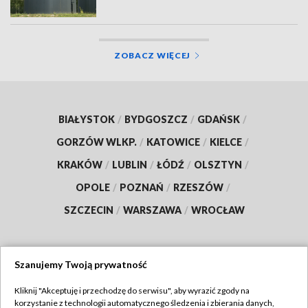
ZOBACZ WIĘCEJ
BIAŁYSTOK
/
BYDGOSZCZ
/
GDAŃSK
/
GORZÓW WLKP.
/
KATOWICE
/
KIELCE
/
KRAKÓW
/
LUBLIN
/
ŁÓDŹ
/
OLSZTYN
/
OPOLE
/
POZNAŃ
/
RZESZÓW
/
SZCZECIN
/
WARSZAWA
/
WROCŁAW
Szanujemy Twoją prywatność
Dołącz do nas:
Kliknij "Akceptuję i przechodzę do serwisu", aby wyrazić zgody na
korzystanie z technologii automatycznego śledzenia i zbierania danych,
TVP