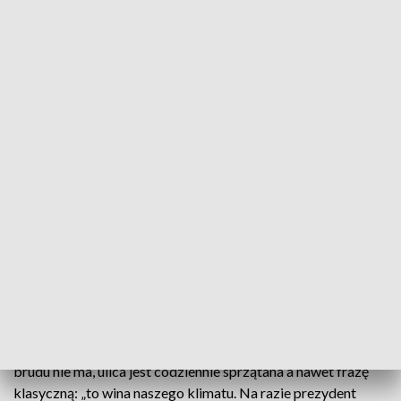
Ulica 3 Maja w Rzeszowie wcześniej Pijarska, Pańska a
nawet Szeroka. Niezależnie od nazwy od lat pozostaje
wizytówką stolicy regionu. Wielki remont miał przywrócić jej
dawny blask. Tak trzy miesiące temu wyglądało oficjalne
kolorowe otwarcie nowej Paniagi, a tak rzeszowski deptak
wygląda dziś, zamiast poetyckiego powrotu do przeszłości
proza życia.
Remont ulicy kosztował w sumie ponad 7 milionów złotych.
Latem zamiast betonowej kostki pojawiły się granitowe
płyty. Na początku białe, dziś w różnych odcieniach szarości.
Na każdym kroku widać plamy, które nie znikają nawet po
deszczu. Zdaniem mieszkańców ulica zyskała nową nazwę
Ciapata. Już w czasie wakacji odbiory techniczne wykazały,
że 160 uszkodzonych płyt trzeba było wymienić. Ale jak
poradzić sobie z brudem? W Urzędzie Miasta słyszymy, że
brudu nie ma, ulica jest codziennie sprzątana a nawet frazę
klasyczną: „to wina naszego klimatu. Na razie prezydent