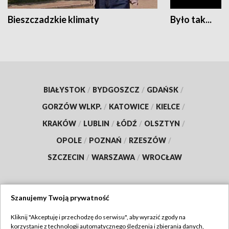
Bieszczadzkie klimaty
Było tak...
BIAŁYSTOK
/
BYDGOSZCZ
/
GDAŃSK
/
GORZÓW WLKP.
/
KATOWICE
/
KIELCE
/
KRAKÓW
/
LUBLIN
/
ŁÓDŹ
/
OLSZTYN
/
OPOLE
/
POZNAŃ
/
RZESZÓW
/
SZCZECIN
/
WARSZAWA
/
WROCŁAW
Szanujemy Twoją prywatność
Dołącz do nas:
Kliknij "Akceptuję i przechodzę do serwisu", aby wyrazić zgody na
korzystanie z technologii automatycznego śledzenia i zbierania danych,
TVP