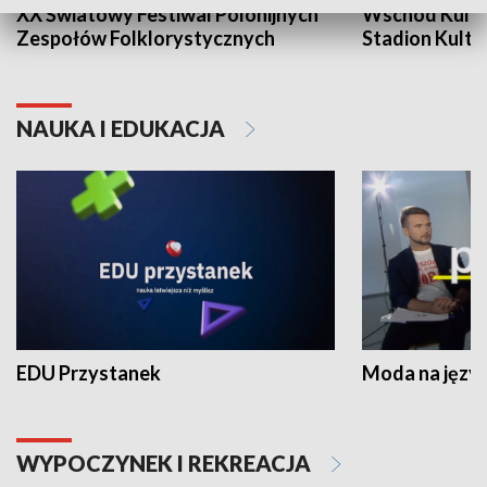
XX Światowy Festiwal Polonijnych
Wschód Kultur
Zespołów Folklorystycznych
Stadion Kultu
NAUKA I EDUKACJA
EDU Przystanek
Moda na język
WYPOCZYNEK I REKREACJA