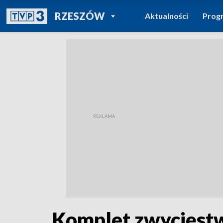
POWRÓT DO
RZESZÓW
Aktualności
Prog
TVP REGIONY
Komplet zwycięstw