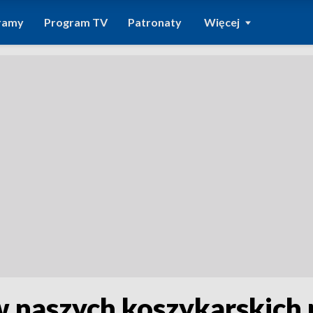
ramy
Program TV
Patronaty
Więcej
 naszych koszykarskich