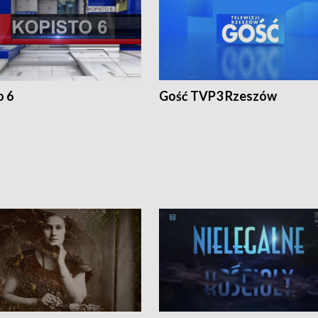
o 6
Gość TVP3 Rzeszów