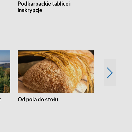
Podkarpackie tablice i
Szlakiem arc
inskrypcje
drewnianej
z
Od pola do stołu
50 lat ochro
przyrodnicz
Zachodnich