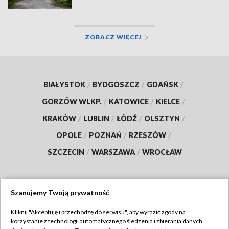
ZOBACZ WIĘCEJ
BIAŁYSTOK
/
BYDGOSZCZ
/
GDAŃSK
/
GORZÓW WLKP.
/
KATOWICE
/
KIELCE
/
KRAKÓW
/
LUBLIN
/
ŁÓDŹ
/
OLSZTYN
/
OPOLE
/
POZNAŃ
/
RZESZÓW
/
SZCZECIN
/
WARSZAWA
/
WROCŁAW
Szanujemy Twoją prywatność
Dołącz do nas:
Kliknij "Akceptuję i przechodzę do serwisu", aby wyrazić zgody na
korzystanie z technologii automatycznego śledzenia i zbierania danych,
TVP