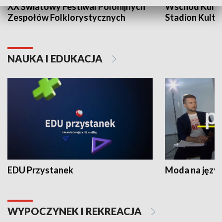
XX Światowy Festiwal Polonijnych
Wschód Kultur
Zespołów Folklorystycznych
Stadion Kultu
NAUKA I EDUKACJA
EDU Przystanek
Moda na język
WYPOCZYNEK I REKREACJA