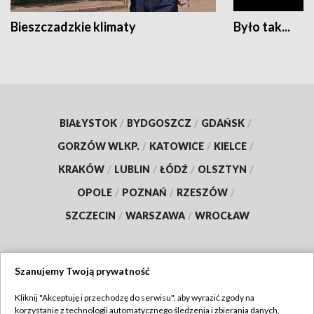
Bieszczadzkie klimaty
Było tak...
BIAŁYSTOK
/
BYDGOSZCZ
/
GDAŃSK
/
GORZÓW WLKP.
/
KATOWICE
/
KIELCE
/
KRAKÓW
/
LUBLIN
/
ŁÓDŹ
/
OLSZTYN
/
OPOLE
/
POZNAŃ
/
RZESZÓW
/
SZCZECIN
/
WARSZAWA
/
WROCŁAW
Szanujemy Twoją prywatność
Dołącz do nas:
Kliknij "Akceptuję i przechodzę do serwisu", aby wyrazić zgody na
korzystanie z technologii automatycznego śledzenia i zbierania danych,
TVP