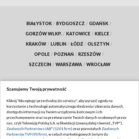
BIAŁYSTOK
/
BYDGOSZCZ
/
GDAŃSK
/
GORZÓW WLKP.
/
KATOWICE
/
KIELCE
/
KRAKÓW
/
LUBLIN
/
ŁÓDŹ
/
OLSZTYN
/
OPOLE
/
POZNAŃ
/
RZESZÓW
/
SZCZECIN
/
WARSZAWA
/
WROCŁAW
Szanujemy Twoją prywatność
Dołącz do nas:
Kliknij "Akceptuję i przechodzę do serwisu", aby wyrazić zgody na
korzystanie z technologii automatycznego śledzenia i zbierania danych,
TVP
dostęp do informacji na Twoim urządzeniu końcowym i ich
Abonament TVP
przechowywanie oraz na przetwarzanie Twoich danych osobowych przez
Regulamin TVP
nas, czyli Telewizję Polską S.A. w likwidacji (zwaną dalej również „TVP”),
Emisja w TVP
Polityka prywatności
Zaufanych Partnerów z IAB* (1201 firm)
oraz pozostałych
Zaufanych
Partnerów TVP (93 firm)
, w celach marketingowych (w tym do
Centrum informacji TVP