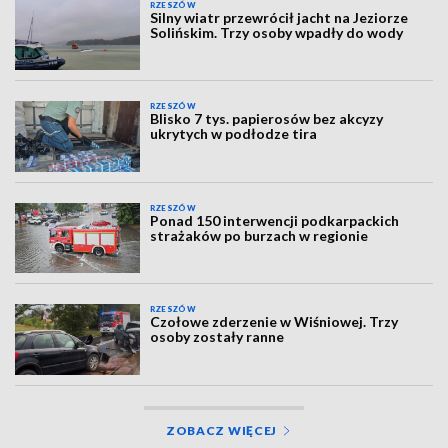
RZESZÓW
Silny wiatr przewrócił jacht na Jeziorze
Solińskim. Trzy osoby wpadły do wody
RZESZÓW
Blisko 7 tys. papierosów bez akcyzy
ukrytych w podłodze tira
RZESZÓW
Ponad 150 interwencji podkarpackich
strażaków po burzach w regionie
RZESZÓW
Czołowe zderzenie w Wiśniowej. Trzy
osoby zostały ranne
ZOBACZ WIĘCEJ