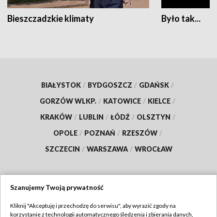
Bieszczadzkie klimaty
Było tak...
BIAŁYSTOK
/
BYDGOSZCZ
/
GDAŃSK
/
GORZÓW WLKP.
/
KATOWICE
/
KIELCE
/
KRAKÓW
/
LUBLIN
/
ŁÓDŹ
/
OLSZTYN
/
OPOLE
/
POZNAŃ
/
RZESZÓW
/
SZCZECIN
/
WARSZAWA
/
WROCŁAW
Szanujemy Twoją prywatność
Dołącz do nas:
Kliknij "Akceptuję i przechodzę do serwisu", aby wyrazić zgody na
korzystanie z technologii automatycznego śledzenia i zbierania danych,
TVP