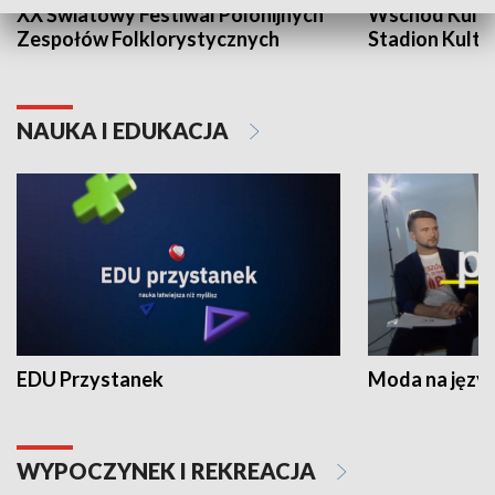
XX Światowy Festiwal Polonijnych
Wschód Kultur
Zespołów Folklorystycznych
Stadion Kultu
NAUKA I EDUKACJA
EDU Przystanek
Moda na język
WYPOCZYNEK I REKREACJA