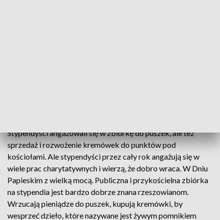
Na zewnątrz tylko 6 stopni, ale serca gorące. Młodzi i starsi,
a nawet maluchy wszyscy wspierali stypendystów Fundacji
Dzieło Nowego Tysiąclecia. Młodzież z rzeszowskich szkół
poświeciła swój wolny czas, by wspomóc kolegów. Na ulice
Rzeszowa i pod kościoły z puszkami wyruszyli tez sami
stypendyści fundacji Dzieło Nowego Tysiąclecia. Bo są
wdzięczni za to, że inni ludzie wspierają ich naukę, wyjazdy do
dużych ośrodków akademickich, ale też wakacyjne obozy
formacyjne.
Stypendyści angażowali się w zbiórkę do puszek, ale też
sprzedaż i rozwożenie kremówek do punktów pod
kościołami. Ale stypendyści przez cały rok angażują się w
wiele prac charytatywnych i wierzą, że dobro wraca. W Dniu
Papieskim z wielką mocą. Publiczna i przykościelna zbiórka
na stypendia jest bardzo dobrze znana rzeszowianom.
Wrzucają pieniądze do puszek, kupują kremówki, by
wesprzeć dzieło, które nazywane jest żywym pomnikiem