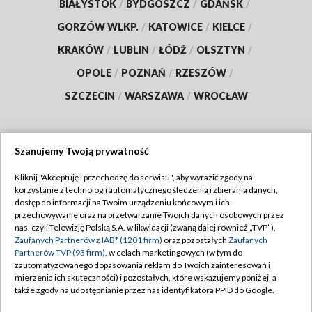
BIAŁYSTOK
/
BYDGOSZCZ
/
GDAŃSK
/
GORZÓW WLKP.
/
KATOWICE
/
KIELCE
/
KRAKÓW
/
LUBLIN
/
ŁÓDŹ
/
OLSZTYN
/
OPOLE
/
POZNAŃ
/
RZESZÓW
/
SZCZECIN
/
WARSZAWA
/
WROCŁAW
Szanujemy Twoją prywatność
Dołącz do nas:
Kliknij "Akceptuję i przechodzę do serwisu", aby wyrazić zgody na
korzystanie z technologii automatycznego śledzenia i zbierania danych,
TVP
dostęp do informacji na Twoim urządzeniu końcowym i ich
Abonament TVP
przechowywanie oraz na przetwarzanie Twoich danych osobowych przez
Regulamin TVP
nas, czyli Telewizję Polską S.A. w likwidacji (zwaną dalej również „TVP”),
Emisja w TVP
Polityka prywatności
Zaufanych Partnerów z IAB* (1201 firm)
oraz pozostałych
Zaufanych
Partnerów TVP (93 firm)
, w celach marketingowych (w tym do
Centrum informacji TVP
Moje zgody
zautomatyzowanego dopasowania reklam do Twoich zainteresowań i
mierzenia ich skuteczności) i pozostałych, które wskazujemy poniżej, a
Naziemna Telewizja Cyfrowa
Pomoc
także zgody na udostępnianie przez nas identyfikatora PPID do Google.
Sklep TVP
Biuro reklamy