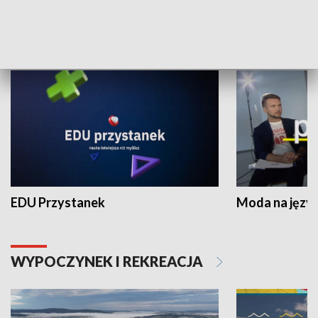
NAUKA I EDUKACJA
EDU Przystanek
Moda na język
WYPOCZYNEK I REKREACJA