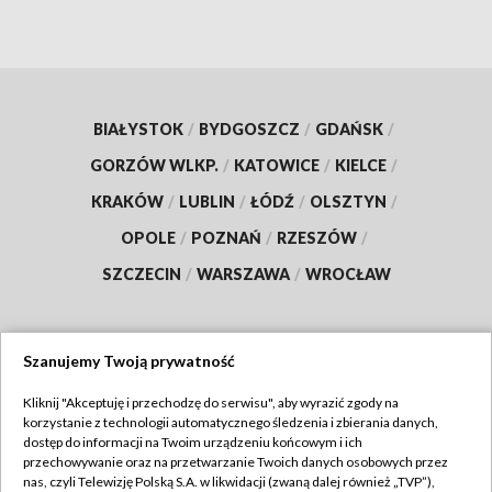
BIAŁYSTOK
/
BYDGOSZCZ
/
GDAŃSK
/
GORZÓW WLKP.
/
KATOWICE
/
KIELCE
/
KRAKÓW
/
LUBLIN
/
ŁÓDŹ
/
OLSZTYN
/
OPOLE
/
POZNAŃ
/
RZESZÓW
/
SZCZECIN
/
WARSZAWA
/
WROCŁAW
Szanujemy Twoją prywatność
Dołącz do nas:
Kliknij "Akceptuję i przechodzę do serwisu", aby wyrazić zgody na
korzystanie z technologii automatycznego śledzenia i zbierania danych,
TVP
dostęp do informacji na Twoim urządzeniu końcowym i ich
Abonament TVP
przechowywanie oraz na przetwarzanie Twoich danych osobowych przez
Regulamin TVP
nas, czyli Telewizję Polską S.A. w likwidacji (zwaną dalej również „TVP”),