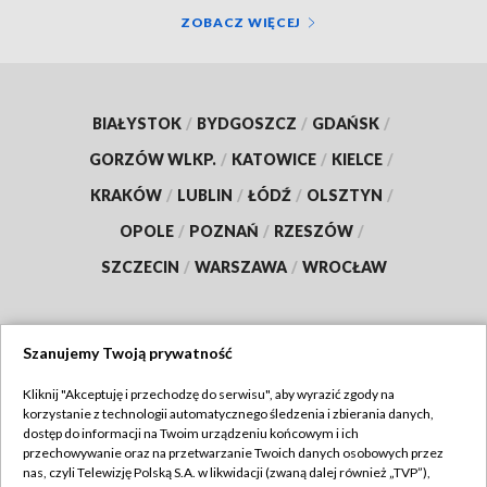
ZOBACZ WIĘCEJ
BIAŁYSTOK
/
BYDGOSZCZ
/
GDAŃSK
/
GORZÓW WLKP.
/
KATOWICE
/
KIELCE
/
KRAKÓW
/
LUBLIN
/
ŁÓDŹ
/
OLSZTYN
/
OPOLE
/
POZNAŃ
/
RZESZÓW
/
SZCZECIN
/
WARSZAWA
/
WROCŁAW
Szanujemy Twoją prywatność
Dołącz do nas:
Kliknij "Akceptuję i przechodzę do serwisu", aby wyrazić zgody na
korzystanie z technologii automatycznego śledzenia i zbierania danych,
TVP
dostęp do informacji na Twoim urządzeniu końcowym i ich
Abonament TVP
przechowywanie oraz na przetwarzanie Twoich danych osobowych przez
Regulamin TVP
nas, czyli Telewizję Polską S.A. w likwidacji (zwaną dalej również „TVP”),