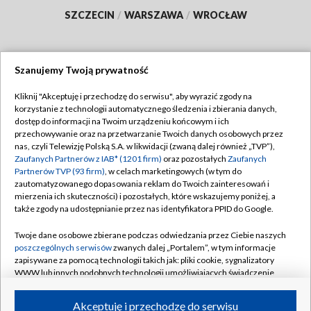
SZCZECIN
/
WARSZAWA
/
WROCŁAW
Szanujemy Twoją prywatność
Dołącz do nas:
Kliknij "Akceptuję i przechodzę do serwisu", aby wyrazić zgody na
korzystanie z technologii automatycznego śledzenia i zbierania danych,
TVP
dostęp do informacji na Twoim urządzeniu końcowym i ich
Abonament TVP
przechowywanie oraz na przetwarzanie Twoich danych osobowych przez
Regulamin TVP
nas, czyli Telewizję Polską S.A. w likwidacji (zwaną dalej również „TVP”),
Emisja w TVP
Polityka prywatności
Zaufanych Partnerów z IAB* (1201 firm)
oraz pozostałych
Zaufanych
Partnerów TVP (93 firm)
, w celach marketingowych (w tym do
Centrum informacji TVP
Moje zgody
zautomatyzowanego dopasowania reklam do Twoich zainteresowań i
mierzenia ich skuteczności) i pozostałych, które wskazujemy poniżej, a
Naziemna Telewizja Cyfrowa
Pomoc
także zgody na udostępnianie przez nas identyfikatora PPID do Google.
Sklep TVP
Biuro reklamy
Twoje dane osobowe zbierane podczas odwiedzania przez Ciebie naszych
Rada Programowa
Kontakt
poszczególnych serwisów
zwanych dalej „Portalem”, w tym informacje
zapisywane za pomocą technologii takich jak: pliki cookie, sygnalizatory
System NOS
WWW lub innych podobnych technologii umożliwiających świadczenie
dopasowanych i bezpiecznych usług, personalizację treści oraz reklam,
Informacje o nadawcy
Kanały
udostępnianie funkcji mediów społecznościowych oraz analizowanie
Akceptuję i przechodzę do serwisu
ruchu w Internecie.