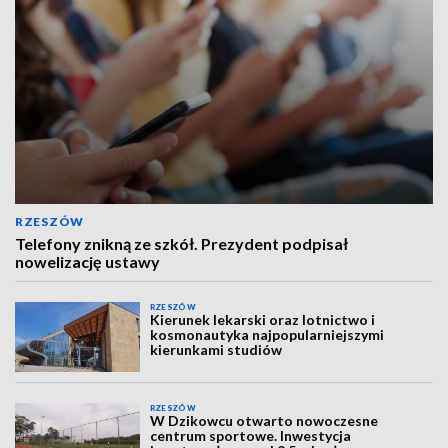
RZESZÓW
Telefony znikną ze szkół. Prezydent podpisał
nowelizację ustawy
RZESZÓW
Kierunek lekarski oraz lotnictwo i
kosmonautyka najpopularniejszymi
kierunkami studiów
RZESZÓW
W Dzikowcu otwarto nowoczesne
centrum sportowe. Inwestycja