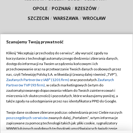
OPOLE
/
POZNAŃ
/
RZESZÓW
/
SZCZECIN
/
WARSZAWA
/
WROCŁAW
Szanujemy Twoją prywatność
Dołącz do nas:
Kliknij "Akceptuję i przechodzę do serwisu", aby wyrazić zgody na
korzystanie z technologii automatycznego śledzenia i zbierania danych,
TVP
dostęp do informacji na Twoim urządzeniu końcowym i ich
Abonament TVP
przechowywanie oraz na przetwarzanie Twoich danych osobowych przez
Regulamin TVP
nas, czyli Telewizję Polską S.A. w likwidacji (zwaną dalej również „TVP”),
Emisja w TVP
Polityka prywatności
Zaufanych Partnerów z IAB* (1201 firm)
oraz pozostałych
Zaufanych
Partnerów TVP (93 firm)
, w celach marketingowych (w tym do
Centrum informacji TVP
Moje zgody
zautomatyzowanego dopasowania reklam do Twoich zainteresowań i
mierzenia ich skuteczności) i pozostałych, które wskazujemy poniżej, a
Naziemna Telewizja Cyfrowa
Pomoc
także zgody na udostępnianie przez nas identyfikatora PPID do Google.
Sklep TVP
Biuro reklamy
Twoje dane osobowe zbierane podczas odwiedzania przez Ciebie naszych
Rada Programowa
Kontakt
poszczególnych serwisów
zwanych dalej „Portalem”, w tym informacje
zapisywane za pomocą technologii takich jak: pliki cookie, sygnalizatory
System NOS
WWW lub innych podobnych technologii umożliwiających świadczenie