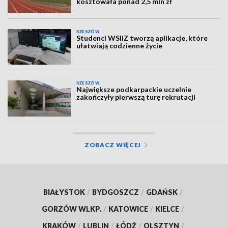
kosztowała ponad 2,5 mln zł
RZESZÓW
Studenci WSIiZ tworzą aplikacje, które
ułatwiają codzienne życie
RZESZÓW
Największe podkarpackie uczelnie
zakończyły pierwszą turę rekrutacji
ZOBACZ WIĘCEJ
BIAŁYSTOK
/
BYDGOSZCZ
/
GDAŃSK
/
GORZÓW WLKP.
/
KATOWICE
/
KIELCE
/
KRAKÓW
/
LUBLIN
/
ŁÓDŹ
/
OLSZTYN
/