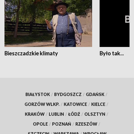
Bieszczadzkie klimaty
Było tak...
BIAŁYSTOK
/
BYDGOSZCZ
/
GDAŃSK
/
GORZÓW WLKP.
/
KATOWICE
/
KIELCE
/
KRAKÓW
/
LUBLIN
/
ŁÓDŹ
/
OLSZTYN
/
OPOLE
/
POZNAŃ
/
RZESZÓW
/
SZCZECIN
/
WARSZAWA
/
WROCŁAW