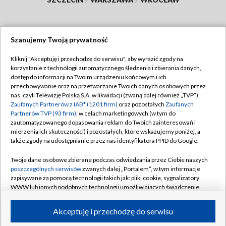
Szanujemy Twoją prywatność
Dołącz do nas:
Kliknij "Akceptuję i przechodzę do serwisu", aby wyrazić zgody na
korzystanie z technologii automatycznego śledzenia i zbierania danych,
TVP
dostęp do informacji na Twoim urządzeniu końcowym i ich
Abonament TVP
przechowywanie oraz na przetwarzanie Twoich danych osobowych przez
Regulamin TVP
nas, czyli Telewizję Polską S.A. w likwidacji (zwaną dalej również „TVP”),
Emisja w TVP
Polityka prywatności
Zaufanych Partnerów z IAB* (1201 firm)
oraz pozostałych
Zaufanych
Partnerów TVP (93 firm)
, w celach marketingowych (w tym do
Centrum informacji TVP
Moje zgody
zautomatyzowanego dopasowania reklam do Twoich zainteresowań i
mierzenia ich skuteczności) i pozostałych, które wskazujemy poniżej, a
Naziemna Telewizja Cyfrowa
Pomoc
także zgody na udostępnianie przez nas identyfikatora PPID do Google.
Sklep TVP
Biuro reklamy
Twoje dane osobowe zbierane podczas odwiedzania przez Ciebie naszych
Rada Programowa
Kontakt
poszczególnych serwisów
zwanych dalej „Portalem”, w tym informacje
zapisywane za pomocą technologii takich jak: pliki cookie, sygnalizatory
System NOS
WWW lub innych podobnych technologii umożliwiających świadczenie
dopasowanych i bezpiecznych usług, personalizację treści oraz reklam,
Informacje o nadawcy
Kanały
udostępnianie funkcji mediów społecznościowych oraz analizowanie
Akceptuję i przechodzę do serwisu
ruchu w Internecie.
Program dla prasy