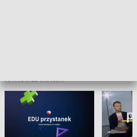
XX Światowy Festiwal Polonijnych
Wschód Kultur
Zespołów Folklorystycznych
Stadion Kultu
NAUKA I EDUKACJA