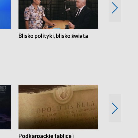
Blisko polityki, blisko świata
Popołudnie 
Podkarpackie tablice i
Szlakiem arc