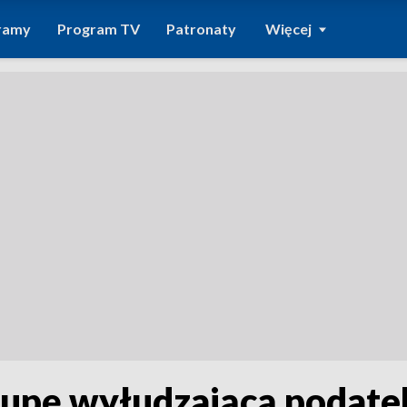
ramy
Program TV
Patronaty
Więcej
 grupę wyłudzającą podat