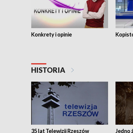
Konkrety i opinie
Kopist
HISTORIA
35 lat Telewizji Rzeszów
Jedno ż