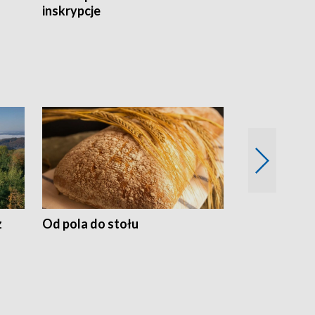
inskrypcje
drewnianej
z
Od pola do stołu
50 lat ochro
przyrodnicz
Zachodnich