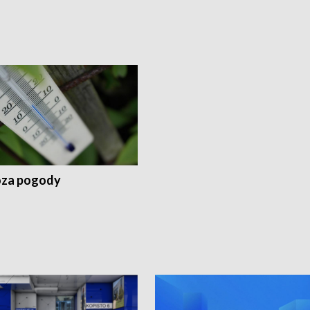
za pogody