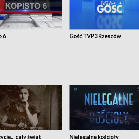
o 6
Gość TVP3 Rzeszów
ycie... cały świat
Nielegalne kościoły