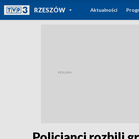
POWRÓT DO
RZESZÓW
Aktualności
Prog
TVP REGIONY
Policjanci rozbili