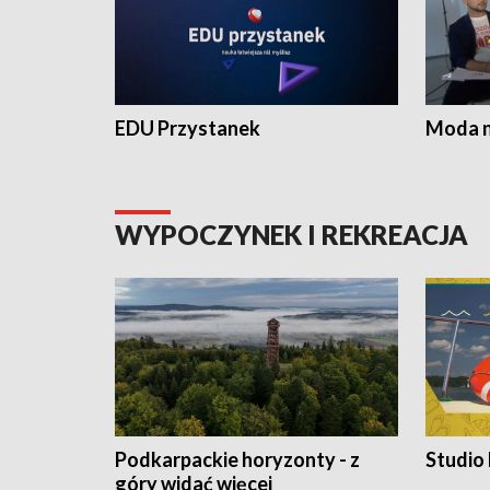
EDU Przystanek
Moda na
WYPOCZYNEK I REKREACJA
Podkarpackie horyzonty - z
Studio
góry widać więcej