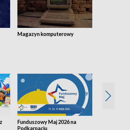
Magazyn komputerowy
z
Funduszowy Maj 2026 na
Podkarpacki
Podkarpaciu
kulinarne z h