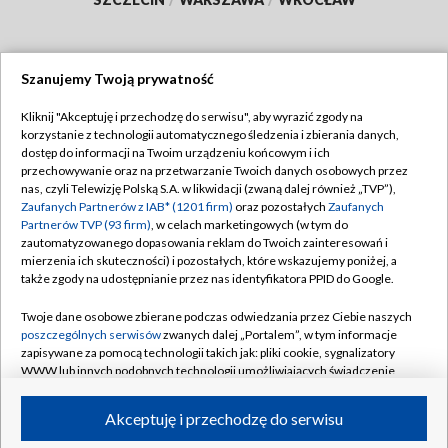
Szanujemy Twoją prywatność
Dołącz do nas:
Kliknij "Akceptuję i przechodzę do serwisu", aby wyrazić zgody na
korzystanie z technologii automatycznego śledzenia i zbierania danych,
TVP
dostęp do informacji na Twoim urządzeniu końcowym i ich
Abonament TVP
przechowywanie oraz na przetwarzanie Twoich danych osobowych przez
Regulamin TVP
nas, czyli Telewizję Polską S.A. w likwidacji (zwaną dalej również „TVP”),
Emisja w TVP
Polityka prywatności
Zaufanych Partnerów z IAB* (1201 firm)
oraz pozostałych
Zaufanych
Partnerów TVP (93 firm)
, w celach marketingowych (w tym do
Centrum informacji TVP
Moje zgody
zautomatyzowanego dopasowania reklam do Twoich zainteresowań i
mierzenia ich skuteczności) i pozostałych, które wskazujemy poniżej, a
Naziemna Telewizja Cyfrowa
Pomoc
także zgody na udostępnianie przez nas identyfikatora PPID do Google.
Sklep TVP
Biuro reklamy
Twoje dane osobowe zbierane podczas odwiedzania przez Ciebie naszych
Rada Programowa
Kontakt
poszczególnych serwisów
zwanych dalej „Portalem”, w tym informacje
zapisywane za pomocą technologii takich jak: pliki cookie, sygnalizatory
System NOS
WWW lub innych podobnych technologii umożliwiających świadczenie
dopasowanych i bezpiecznych usług, personalizację treści oraz reklam,
Informacje o nadawcy
Kanały
udostępnianie funkcji mediów społecznościowych oraz analizowanie
Akceptuję i przechodzę do serwisu
ruchu w Internecie.
Program dla prasy