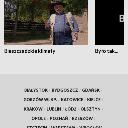
Bieszczadzkie klimaty
Było tak...
BIAŁYSTOK
/
BYDGOSZCZ
/
GDAŃSK
/
GORZÓW WLKP.
/
KATOWICE
/
KIELCE
/
KRAKÓW
/
LUBLIN
/
ŁÓDŹ
/
OLSZTYN
/
OPOLE
/
POZNAŃ
/
RZESZÓW
/
SZCZECIN
/
WARSZAWA
/
WROCŁAW