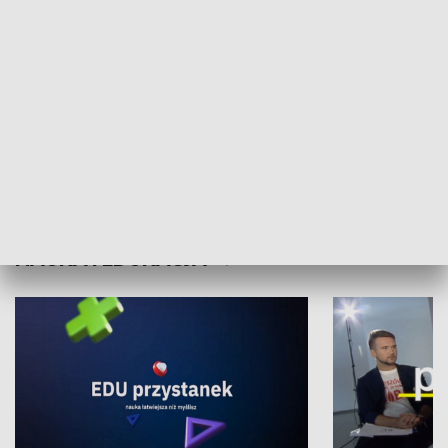
XX Światowy Festiwal Polonijnych
Wschód Kultur
Zespołów Folklorystycznych
Stadion Kultu
NAUKA I EDUKACJA