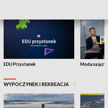
NAUKA I EDUKACJA
EDU Przystanek
Moda na język
WYPOCZYNEK I REKREACJA