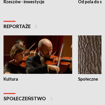
Rzeszów - inwestycje
Od pola do st
REPORTAŻE
Kultura
Społeczne
SPOŁECZEŃSTWO