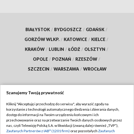
BIAŁYSTOK
/
BYDGOSZCZ
/
GDAŃSK
/
GORZÓW WLKP.
/
KATOWICE
/
KIELCE
/
KRAKÓW
/
LUBLIN
/
ŁÓDŹ
/
OLSZTYN
/
OPOLE
/
POZNAŃ
/
RZESZÓW
/
SZCZECIN
/
WARSZAWA
/
WROCŁAW
Szanujemy Twoją prywatność
Dołącz do nas:
Kliknij "Akceptuję i przechodzę do serwisu", aby wyrazić zgody na
korzystanie z technologii automatycznego śledzenia i zbierania danych,
TVP
dostęp do informacji na Twoim urządzeniu końcowym i ich
Abonament TVP
przechowywanie oraz na przetwarzanie Twoich danych osobowych przez
Regulamin TVP
nas, czyli Telewizję Polską S.A. w likwidacji (zwaną dalej również „TVP”),
Emisja w TVP
Polityka prywatności
Zaufanych Partnerów z IAB* (1201 firm)
oraz pozostałych
Zaufanych