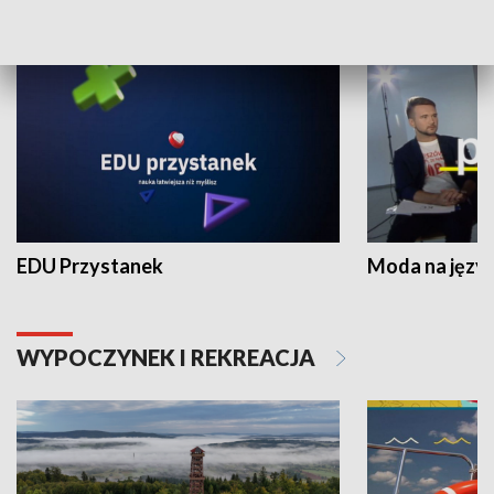
NAUKA I EDUKACJA
EDU Przystanek
Moda na język
WYPOCZYNEK I REKREACJA