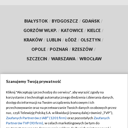
BIAŁYSTOK
/
BYDGOSZCZ
/
GDAŃSK
/
GORZÓW WLKP.
/
KATOWICE
/
KIELCE
/
KRAKÓW
/
LUBLIN
/
ŁÓDŹ
/
OLSZTYN
/
OPOLE
/
POZNAŃ
/
RZESZÓW
/
SZCZECIN
/
WARSZAWA
/
WROCŁAW
Szanujemy Twoją prywatność
Dołącz do nas:
Kliknij "Akceptuję i przechodzę do serwisu", aby wyrazić zgody na
korzystanie z technologii automatycznego śledzenia i zbierania danych,
TVP
dostęp do informacji na Twoim urządzeniu końcowym i ich
Abonament TVP
przechowywanie oraz na przetwarzanie Twoich danych osobowych przez
Regulamin TVP
nas, czyli Telewizję Polską S.A. w likwidacji (zwaną dalej również „TVP”),
Emisja w TVP
Polityka prywatności
Zaufanych Partnerów z IAB* (1201 firm)
oraz pozostałych
Zaufanych
Partnerów TVP (93 firm)
, w celach marketingowych (w tym do
Centrum informacji TVP
Moje zgody