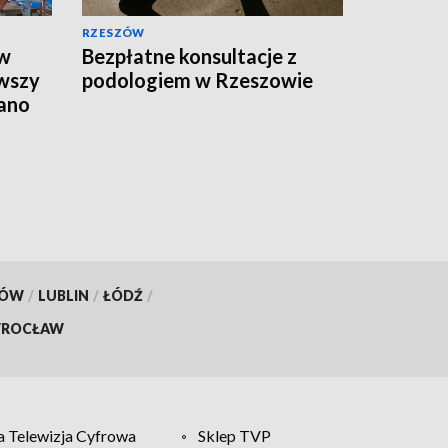
RZESZÓW
 w
Bezpłatne konsultacje z
rwszy
podologiem w Rzeszowie
ano
ciem
KÓW
/
LUBLIN
/
ŁÓDŹ
/
ROCŁAW
 Telewizja Cyfrowa
Sklep TVP