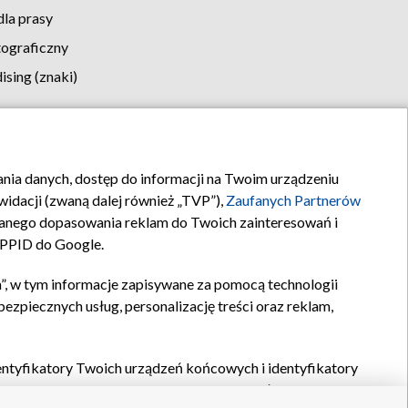
la prasy
tograficzny
sing (znaki)
klamy
Kontakt
rania danych, dostęp do informacji na Twoim urządzeniu
idacji (zwaną dalej również „TVP”),
Zaufanych Partnerów
anego dopasowania reklam do Twoich zainteresowań i
a PPID do Google.
”, w tym informacje zapisywane za pomocą technologii
zpiecznych usług, personalizację treści oraz reklam,
identyfikatory Twoich urządzeń końcowych i identyfikatory
P,
Zaufanych Partnerów z IAB
oraz pozostałych
Zaufanych