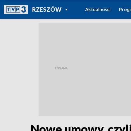
POWRÓT DO
RZESZÓW
Aktualności
Prog
TVP REGIONY
Nowe umowy, czyli 