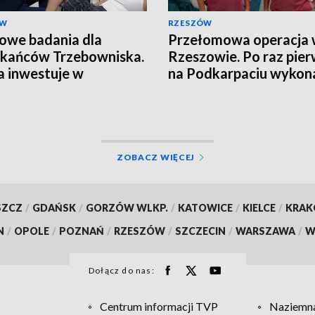
ÓW
RZESZÓW
we badania dla
Przełomowa operacja
kańców Trzebowniska.
Rzeszowie. Po raz pie
 inwestuje w
na Podkarpaciu wykon
laktykę
zabieg Whipple’a z uży
robota da Vinci
ZOBACZ WIĘCEJ
SZCZ
/
GDAŃSK
/
GORZÓW WLKP.
/
KATOWICE
/
KIELCE
/
KRA
N
/
OPOLE
/
POZNAŃ
/
RZESZÓW
/
SZCZECIN
/
WARSZAWA
/
W
Dołącz do nas:
Centrum informacji TVP
Naziemna