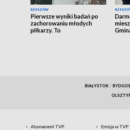
RZESZÓW
RZESZ
Pierwsze wyniki badań po
Darmo
zachorowaniu młodych
miesz
piłkarzy. To
Gmina
prawdopodobnie nie
profi
zatrucie
BIAŁYSTOK
/
BYDGO
OLSZTY
Abonament TVP
Emisja w TVP