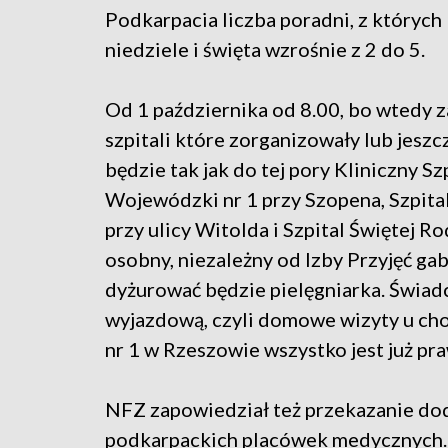
Podkarpacia liczba poradni, z których
niedziele i święta wzrośnie z 2 do 5.
Od 1 października od 8.00, bo wtedy 
szpitali które zorganizowały lub jesz
będzie tak jak do tej pory Kliniczny Sz
Wojewódzki nr 1 przy Szopena, Szpital 
przy ulicy Witolda i Szpital Świętej 
osobny, niezależny od Izby Przyjęć gab
dyżurować będzie pielęgniarka. Świad
wyjazdową, czyli domowe wizyty u ch
nr 1 w Rzeszowie wszystko jest już pr
NFZ zapowiedział też przekazanie do
podkarpackich placówek medycznych. 