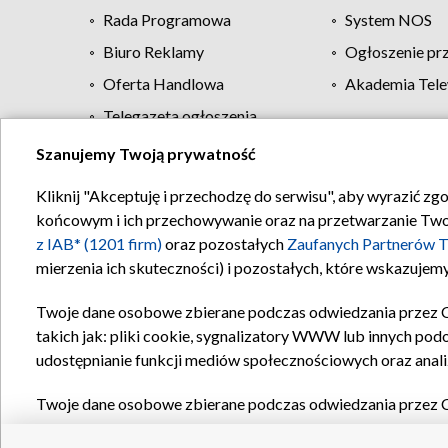
Rada Programowa
System NOS
Biuro Reklamy
Ogłoszenie pr
Oferta Handlowa
Akademia Tele
Telegazeta ogłoszenia
Szanujemy Twoją prywatność
Regulamin TVP
Kliknij "Akceptuję i przechodzę do serwisu", aby wyrazić zg
końcowym i ich przechowywanie oraz na przetwarzanie Twoich
z IAB* (1201 firm)
oraz pozostałych
Zaufanych Partnerów T
mierzenia ich skuteczności) i pozostałych, które wskazujemy
Twoje dane osobowe zbierane podczas odwiedzania przez 
takich jak: pliki cookie, sygnalizatory WWW lub innych pod
udostępnianie funkcji mediów społecznościowych oraz anali
Twoje dane osobowe zbierane podczas odwiedzania przez 
plików cookie, informacje o Twoich wyszukiwaniach w serwi