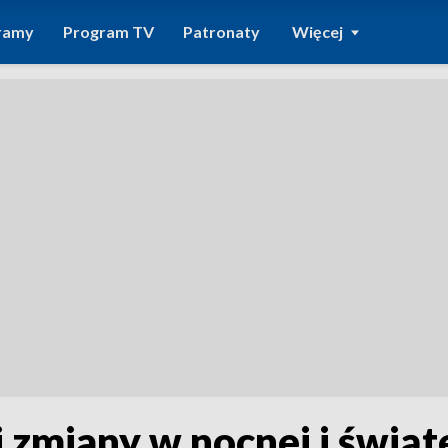
ramy
Program TV
Patronaty
Więcej
zmiany w nocnej i świąt