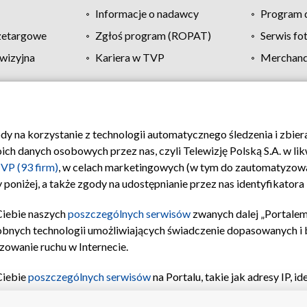
Informacje o nadawcy
Program d
zetargowe
Zgłoś program (ROPAT)
Serwis fo
wizyjna
Kariera w TVP
Merchandi
Polityka prywatności
Moje zgody
Pomoc
Biuro re
ody na korzystanie z technologii automatycznego śledzenia i zbie
 danych osobowych przez nas, czyli Telewizję Polską S.A. w likw
VP (93 firm)
, w celach marketingowych (w tym do zautomatyzow
 poniżej, a także zgody na udostępnianie przez nas identyfikator
Ciebie naszych
poszczególnych serwisów
zwanych dalej „Portalem
obnych technologii umożliwiających świadczenie dopasowanych i be
zowanie ruchu w Internecie.
Ciebie
poszczególnych serwisów
na Portalu, takie jak adresy IP, 
sach Portalu czy historia odwiedzin będą przetwarzane przez TV