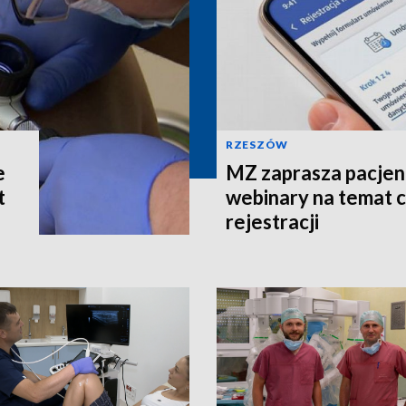
RZESZÓW
e
MZ zaprasza pacjen
t
webinary na temat c
rejestracji