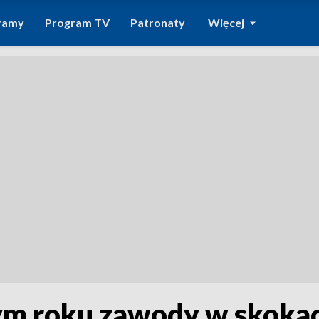
ramy
Program TV
Patronaty
Więcej
ym roku zawody w skoka