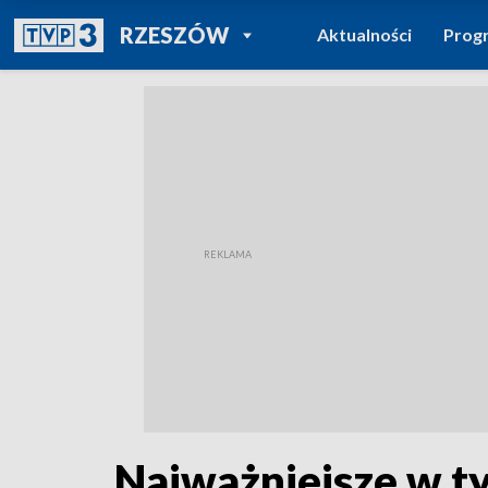
POWRÓT DO
RZESZÓW
Aktualności
Prog
TVP REGIONY
Najważniejsze w t