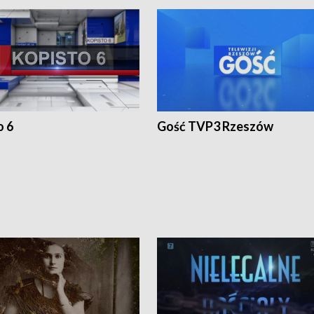
o 6
Gość TVP3 Rzeszów