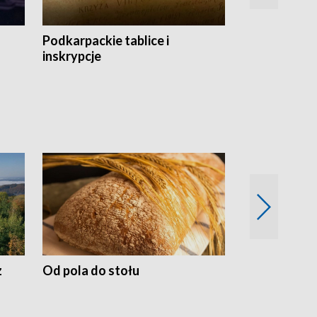
Podkarpackie tablice i
Szlakiem arc
inskrypcje
drewnianej
z
Od pola do stołu
50 lat ochro
przyrodnicz
Zachodnich