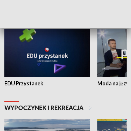
NAUKA I EDUKACJA
EDU Przystanek
Moda na język
WYPOCZYNEK I REKREACJA