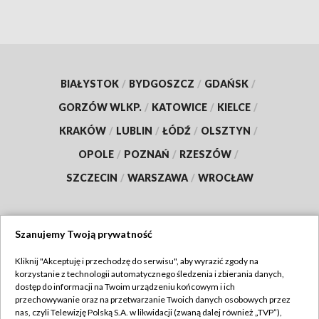
BIAŁYSTOK
/
BYDGOSZCZ
/
GDAŃSK
/
GORZÓW WLKP.
/
KATOWICE
/
KIELCE
/
KRAKÓW
/
LUBLIN
/
ŁÓDŹ
/
OLSZTYN
/
OPOLE
/
POZNAŃ
/
RZESZÓW
/
SZCZECIN
/
WARSZAWA
/
WROCŁAW
Szanujemy Twoją prywatność
Dołącz do nas:
Kliknij "Akceptuję i przechodzę do serwisu", aby wyrazić zgody na
korzystanie z technologii automatycznego śledzenia i zbierania danych,
TVP
dostęp do informacji na Twoim urządzeniu końcowym i ich
Abonament TVP
przechowywanie oraz na przetwarzanie Twoich danych osobowych przez
Regulamin TVP
nas, czyli Telewizję Polską S.A. w likwidacji (zwaną dalej również „TVP”),