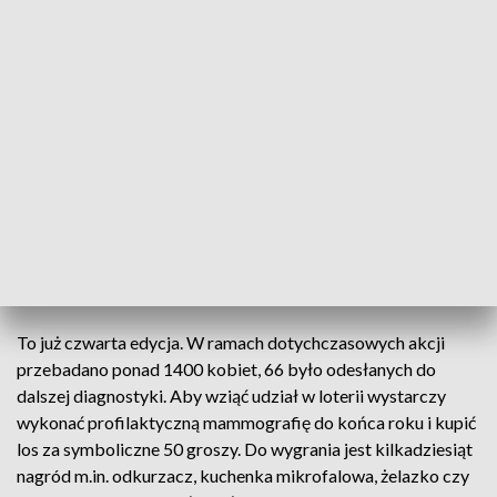
W Polsce, podobnie ja w większości krajów Europy,
nowotwory są na czele listy najczęstszych przyczyn zgonu.
Wśród kobiet najgroźniejszy jest właśnie rak piersi.
A skuteczny sposób na zachęcenie pań do korzystania z
profilaktycznej mammografii znalazł rzeszowski ZOZ nr 2.
Już po raz czwarty ruszył właśnie z loterią, w której cenne
nagrody mogą wygrać te kobiety, które zdecydowały się na
zrobienie badania i kupienie losu za symboliczne 50 groszy.
To dodatkowa motywacja, która jak się okazuje działa.
To już czwarta edycja. W ramach dotychczasowych akcji
przebadano ponad 1400 kobiet, 66 było odesłanych do
dalszej diagnostyki. Aby wziąć udział w loterii wystarczy
wykonać profilaktyczną mammografię do końca roku i kupić
los za symboliczne 50 groszy. Do wygrania jest kilkadziesiąt
nagród m.in. odkurzacz, kuchenka mikrofalowa, żelazko czy