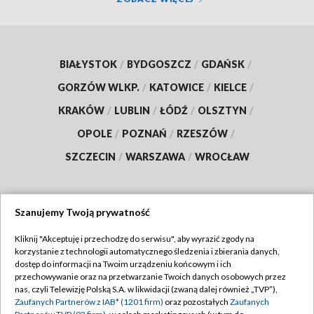
BIAŁYSTOK
/
BYDGOSZCZ
/
GDAŃSK
/
GORZÓW WLKP.
/
KATOWICE
/
KIELCE
/
KRAKÓW
/
LUBLIN
/
ŁÓDŹ
/
OLSZTYN
/
OPOLE
/
POZNAŃ
/
RZESZÓW
/
SZCZECIN
/
WARSZAWA
/
WROCŁAW
Szanujemy Twoją prywatność
Dołącz do nas:
Kliknij "Akceptuję i przechodzę do serwisu", aby wyrazić zgody na
korzystanie z technologii automatycznego śledzenia i zbierania danych,
TVP
dostęp do informacji na Twoim urządzeniu końcowym i ich
Abonament TVP
przechowywanie oraz na przetwarzanie Twoich danych osobowych przez
Regulamin TVP
nas, czyli Telewizję Polską S.A. w likwidacji (zwaną dalej również „TVP”),
Emisja w TVP
Polityka prywatności
Zaufanych Partnerów z IAB* (1201 firm)
oraz pozostałych
Zaufanych