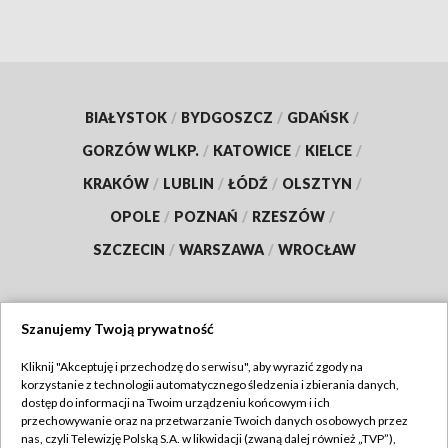
BIAŁYSTOK
/
BYDGOSZCZ
/
GDAŃSK
/
GORZÓW WLKP.
/
KATOWICE
/
KIELCE
/
KRAKÓW
/
LUBLIN
/
ŁÓDŹ
/
OLSZTYN
/
OPOLE
/
POZNAŃ
/
RZESZÓW
/
SZCZECIN
/
WARSZAWA
/
WROCŁAW
Szanujemy Twoją prywatność
Dołącz do nas:
Kliknij "Akceptuję i przechodzę do serwisu", aby wyrazić zgody na
korzystanie z technologii automatycznego śledzenia i zbierania danych,
TVP
dostęp do informacji na Twoim urządzeniu końcowym i ich
Abonament TVP
przechowywanie oraz na przetwarzanie Twoich danych osobowych przez
Regulamin TVP
nas, czyli Telewizję Polską S.A. w likwidacji (zwaną dalej również „TVP”),