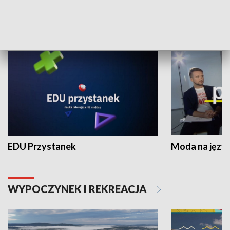
NAUKA I EDUKACJA
EDU Przystanek
Moda na język
WYPOCZYNEK I REKREACJA