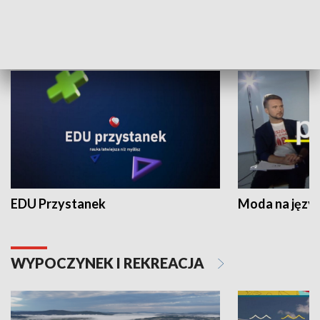
NAUKA I EDUKACJA
EDU Przystanek
Moda na język
WYPOCZYNEK I REKREACJA