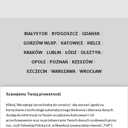
BIAŁYSTOK
/
BYDGOSZCZ
/
GDAŃSK
/
GORZÓW WLKP.
/
KATOWICE
/
KIELCE
/
KRAKÓW
/
LUBLIN
/
ŁÓDŹ
/
OLSZTYN
/
OPOLE
/
POZNAŃ
/
RZESZÓW
/
SZCZECIN
/
WARSZAWA
/
WROCŁAW
Szanujemy Twoją prywatność
Dołącz do nas:
Kliknij "Akceptuję i przechodzę do serwisu", aby wyrazić zgody na
korzystanie z technologii automatycznego śledzenia i zbierania danych,
TVP
dostęp do informacji na Twoim urządzeniu końcowym i ich
Abonament TVP
przechowywanie oraz na przetwarzanie Twoich danych osobowych przez
Regulamin TVP
nas, czyli Telewizję Polską S.A. w likwidacji (zwaną dalej również „TVP”),