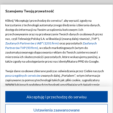
Szanujemy Twoją prywatność
Dołącz do nas:
Kliknij "Akceptuję i przechodzę do serwisu", aby wyrazić zgody na
korzystanie z technologii automatycznego śledzenia i zbierania danych,
TVP
dostęp do informacji na Twoim urządzeniu końcowym i ich
Abonament TVP
przechowywanie oraz na przetwarzanie Twoich danych osobowych przez
Regulamin TVP
nas, czyli Telewizję Polską S.A. w likwidacji (zwaną dalej również „TVP”),
Emisja w TVP
Polityka prywatności
Zaufanych Partnerów z IAB* (1201 firm)
oraz pozostałych
Zaufanych
Partnerów TVP (93 firm)
, w celach marketingowych (w tym do
Centrum informacji TVP
Moje zgody
zautomatyzowanego dopasowania reklam do Twoich zainteresowań i
mierzenia ich skuteczności) i pozostałych, które wskazujemy poniżej, a
Naziemna Telewizja Cyfrowa
Pomoc
także zgody na udostępnianie przez nas identyfikatora PPID do Google.
Sklep TVP
Biuro reklamy
Twoje dane osobowe zbierane podczas odwiedzania przez Ciebie naszych
Rada Programowa
Kontakt
poszczególnych serwisów
zwanych dalej „Portalem”, w tym informacje
zapisywane za pomocą technologii takich jak: pliki cookie, sygnalizatory
System NOS
WWW lub innych podobnych technologii umożliwiających świadczenie
dopasowanych i bezpiecznych usług, personalizację treści oraz reklam,
Informacje o nadawcy
Kanały
udostępnianie funkcji mediów społecznościowych oraz analizowanie
Akceptuję i przechodzę do serwisu
ruchu w Internecie.
Program dla prasy
©2026 Telewizja Polska S.A. w likwidacji
Biuro Reklamy
Twoje dane osobowe zbierane podczas odwiedzania przez Ciebie
Ustawienia zaawansowane
poszczególnych serwisów
na Portalu, takie jak adresy IP, identyfikatory