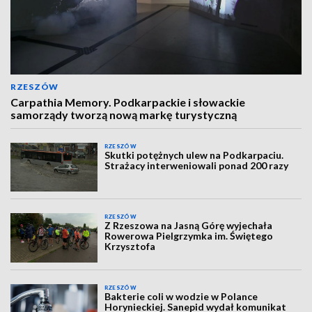
RZESZÓW
Carpathia Memory. Podkarpackie i słowackie
samorządy tworzą nową markę turystyczną
RZESZÓW
Skutki potężnych ulew na Podkarpaciu.
Strażacy interweniowali ponad 200 razy
RZESZÓW
Z Rzeszowa na Jasną Górę wyjechała
Rowerowa Pielgrzymka im. Świętego
Krzysztofa
RZESZÓW
Bakterie coli w wodzie w Polance
Horynieckiej. Sanepid wydał komunikat