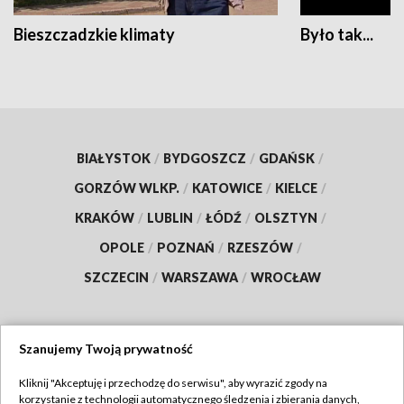
Bieszczadzkie klimaty
Było tak...
BIAŁYSTOK
/
BYDGOSZCZ
/
GDAŃSK
/
GORZÓW WLKP.
/
KATOWICE
/
KIELCE
/
KRAKÓW
/
LUBLIN
/
ŁÓDŹ
/
OLSZTYN
/
OPOLE
/
POZNAŃ
/
RZESZÓW
/
SZCZECIN
/
WARSZAWA
/
WROCŁAW
Szanujemy Twoją prywatność
Dołącz do nas:
Kliknij "Akceptuję i przechodzę do serwisu", aby wyrazić zgody na
korzystanie z technologii automatycznego śledzenia i zbierania danych,
TVP