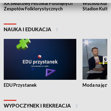
XX Światowy Festiwal Polonijnych
Wschód Kultur
Zespołów Folklorystycznych
Stadion Kultu
NAUKA I EDUKACJA
EDU Przystanek
Moda na język
WYPOCZYNEK I REKREACJA