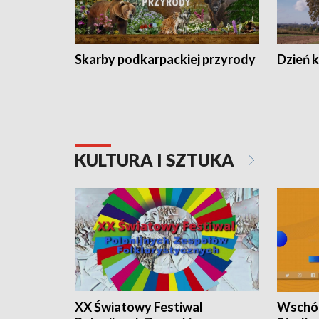
Skarby podkarpackiej przyrody
Dzień 
KULTURA I SZTUKA
XX Światowy Festiwal
Wschód