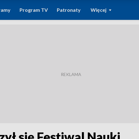
ramy
Program TV
Patronaty
Więcej
ył się Festiwal Nauki