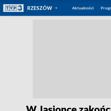
POWRÓT DO
RZESZÓW
Aktualności
Prog
TVP REGIONY
W Jasionce zakończ