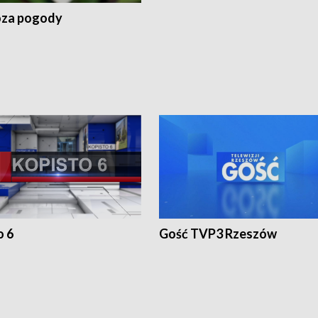
za pogody
o 6
Gość TVP3 Rzeszów