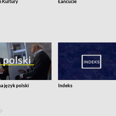
n Kultury
Łańcucie
 język polski
Indeks