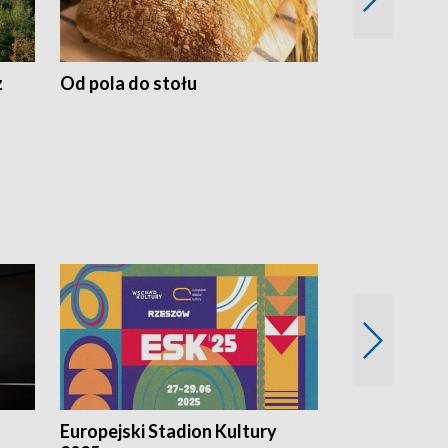
z
Od pola do stołu
50 lat ochro
przyrodnicz
Zachodnich
Europejski Stadion Kultury
Magazyn Kul