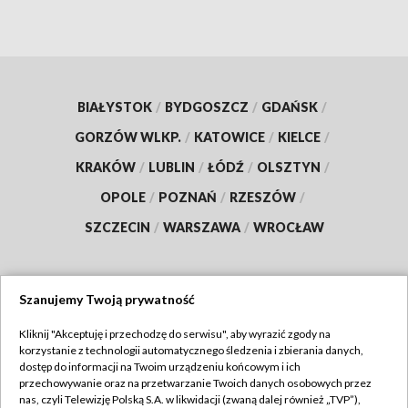
BIAŁYSTOK
/
BYDGOSZCZ
/
GDAŃSK
/
GORZÓW WLKP.
/
KATOWICE
/
KIELCE
/
KRAKÓW
/
LUBLIN
/
ŁÓDŹ
/
OLSZTYN
/
OPOLE
/
POZNAŃ
/
RZESZÓW
/
SZCZECIN
/
WARSZAWA
/
WROCŁAW
Szanujemy Twoją prywatność
Dołącz do nas:
Kliknij "Akceptuję i przechodzę do serwisu", aby wyrazić zgody na
korzystanie z technologii automatycznego śledzenia i zbierania danych,
TVP
dostęp do informacji na Twoim urządzeniu końcowym i ich
Abonament TVP
przechowywanie oraz na przetwarzanie Twoich danych osobowych przez
Regulamin TVP
nas, czyli Telewizję Polską S.A. w likwidacji (zwaną dalej również „TVP”),