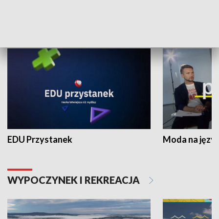
NAUKA I EDUKACJA
EDU Przystanek
Moda na język
WYPOCZYNEK I REKREACJA