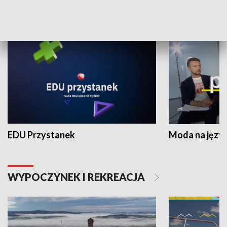
NAUKA I EDUKACJA
EDU Przystanek
Moda na język
WYPOCZYNEK I REKREACJA