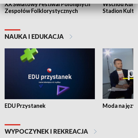
XX Światowy Festiwal Polonijnych
Wschód Kultur
Zespołów Folklorystycznych
Stadion Kultu
NAUKA I EDUKACJA
EDU Przystanek
Moda na język
WYPOCZYNEK I REKREACJA