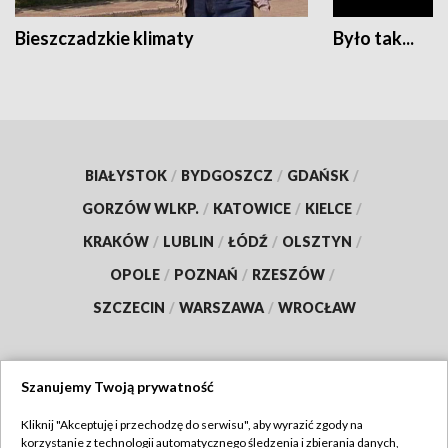
Bieszczadzkie klimaty
Było tak...
BIAŁYSTOK
/
BYDGOSZCZ
/
GDAŃSK
/
GORZÓW WLKP.
/
KATOWICE
/
KIELCE
/
KRAKÓW
/
LUBLIN
/
ŁÓDŹ
/
OLSZTYN
/
OPOLE
/
POZNAŃ
/
RZESZÓW
/
SZCZECIN
/
WARSZAWA
/
WROCŁAW
Szanujemy Twoją prywatność
Dołącz do nas:
Kliknij "Akceptuję i przechodzę do serwisu", aby wyrazić zgody na
korzystanie z technologii automatycznego śledzenia i zbierania danych,
TVP