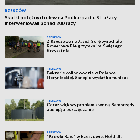
RZESZÓW
Skutki potężnych ulew na Podkarpaciu. Strażacy
interweniowali ponad 200 razy
RZESZÓW
Z Rzeszowa na Jasną Górę wyjechała
Rowerowa Pielgrzymka im. Świętego
Krzysztofa
RZESZÓW
Bakterie coli w wodzie w Polance
Horynieckiej. Sanepid wydał komunikat
RZESZÓW
Coraz większy problem z wodą. Samorządy
apelują o oszczędzanie
RZESZÓW
"Krewki Rajd" w Rzeszowie. Hołd dla