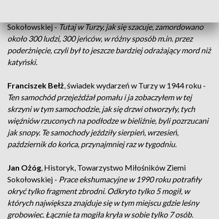
Piotr Ożóg
, Historyk, Towarzystwo Miłośników Ziemi
Sokołowskiej -
Tutaj w Turzy, jak się szacuje, zamordowano
około 300 ludzi, 300 jeńców, w różny sposób m.in. przez
poderżnięcie, czyli był to jeszcze bardziej odrażający mord niż
katyński.
Franciszek Bełż
, świadek wydarzeń w Turzy w 1944 roku -
Ten samochód przejeżdżał pomału i ja zobaczyłem w tej
skrzyni w tym samochodzie, jak się drzwi otworzyły, tych
więźniów rzuconych na podłodze w bieliźnie, byli pozrzucani
jak snopy. Te samochody jeździły sierpień, wrzesień,
październik do końca, przynajmniej raz w tygodniu.
Jan Ożóg
, Historyk, Towarzystwo Miłośników Ziemi
Sokołowskiej -
Prace ekshumacyjne w 1990 roku potrafiły
okryć tylko fragment zbrodni. Odkryto tylko 5 mogił, w
których największa znajduje się w tym miejscu gdzie leśny
grobowiec. Łącznie ta mogiła kryła w sobie tylko 7 osób.