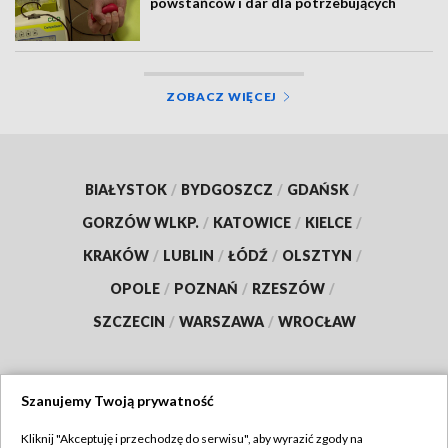
powstańców i dar dla potrzebujących
ZOBACZ WIĘCEJ
BIAŁYSTOK
/
BYDGOSZCZ
/
GDAŃSK
/
GORZÓW WLKP.
/
KATOWICE
/
KIELCE
/
KRAKÓW
/
LUBLIN
/
ŁÓDŹ
/
OLSZTYN
/
OPOLE
/
POZNAŃ
/
RZESZÓW
/
SZCZECIN
/
WARSZAWA
/
WROCŁAW
Szanujemy Twoją prywatność
Dołącz do nas:
Kliknij "Akceptuję i przechodzę do serwisu", aby wyrazić zgody na