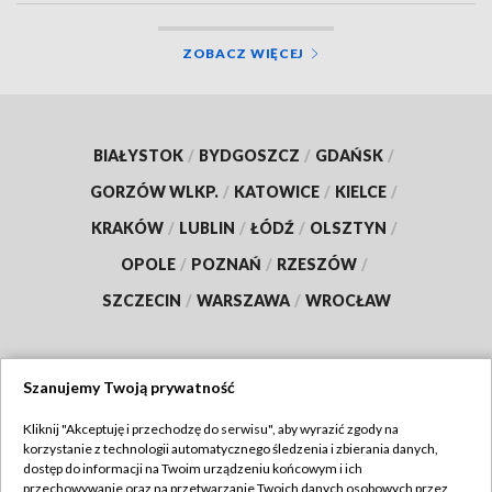
ZOBACZ WIĘCEJ
BIAŁYSTOK
/
BYDGOSZCZ
/
GDAŃSK
/
GORZÓW WLKP.
/
KATOWICE
/
KIELCE
/
KRAKÓW
/
LUBLIN
/
ŁÓDŹ
/
OLSZTYN
/
OPOLE
/
POZNAŃ
/
RZESZÓW
/
SZCZECIN
/
WARSZAWA
/
WROCŁAW
Szanujemy Twoją prywatność
Dołącz do nas:
Kliknij "Akceptuję i przechodzę do serwisu", aby wyrazić zgody na
korzystanie z technologii automatycznego śledzenia i zbierania danych,
TVP
dostęp do informacji na Twoim urządzeniu końcowym i ich
Abonament TVP
przechowywanie oraz na przetwarzanie Twoich danych osobowych przez